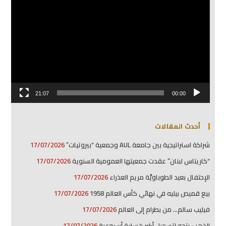
الفيديو
21:07
00:00
أحدث المقالات
شراكة استراتيجية بين جامعة AUL وجمعية “بيروتيات”
17/07/2026
“كاريتاس لبنان” عقدت جمعيتها العمومية السنوية
17/07/2026
الإحتفال بعيد الطوباويَّة مريم العذراء
17/07/2026
بيع قميص بيليه في نهائي كأس العالم 1958
17/07/2026
فيليب سالم… من بطرام إلى العالم
17/07/2026
الذهب يتجه لتسجيل أكبر خسارة أسبوعية
17/07/2026