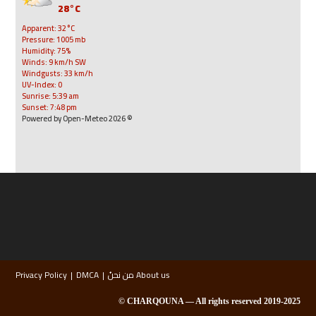
28°C
Apparent: 32°C
Pressure: 1005 mb
Humidity: 75%
Winds: 9 km/h SW
Windgusts: 33 km/h
UV-Index: 0
Sunrise: 5:39 am
Sunset: 7:48 pm
© 2026 Powered by Open-Meteo
About us من نحنُ
DMCA
Privacy Policy
2019-2025 CHARQOUNA — All rights reserved ©