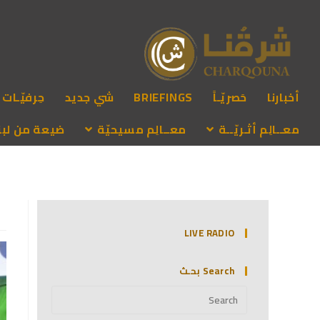
أخبارنا
حَصريّـاً
BRIEFINGS
شي جديد
حِرفيّـات
معــالِم أثـريّــة
معــالِم مسيحيّة
ضيعة من لبنـ
LIVE RADIO
Search بحـث