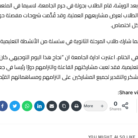
عد الورشة، قام الطلاب بجولة في حرم الجامعة، لاسيما في المل
لطلاب لعرض مشاريعهم العملية. وقد قُدِّمت شروحات مفصلة حول ا
ل اختصاص.
ا شارك طلاب المرحلة الثانوية في سلسلة من الأنشطة التعليميةوال
ي الختام، اعتبرت ادارة الجامعة ان “نجاح هذا اليوم التوجيهي كا
تعليمية. فقد لعبت مشاركتهم الفاعلة والتزامهم دورًا رئيسا في جعل
شكر والتقدير لجميع المشاركين على التزامهم ومساهماتهم القيّمة ا
Share vi
0
More
Shares
YOU MIGHT ALSO LIKE