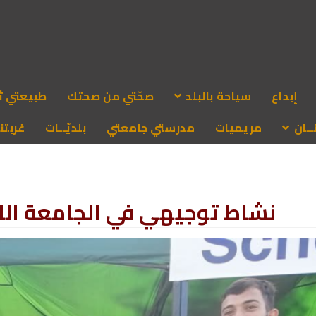
إبداع
سياحة بالبلد
صحّتي من صحتك
طبيعتي ث
ـان
مريميات
مدرستي جامعتي
بلديّــات
غربتنا
نشاط توجيهي في الجامعة اللبن