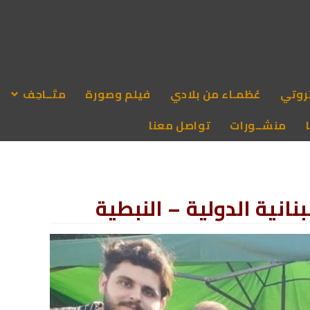
روتي
عُظمـاء من بلادي
فيلم وصورة
متَــاحِف
منشــورات
تواصل معنا
انية الدولية – النبطية