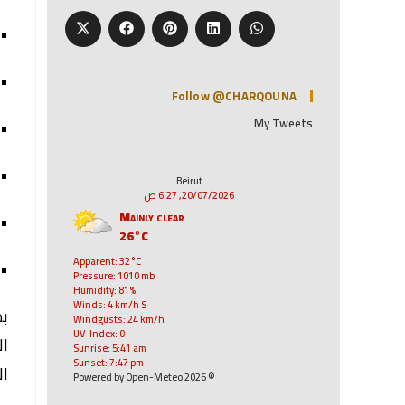
• 
• 
Follow @CHARQOUNA
My Tweets
• 
• 
Beirut
20/07/2026, 6:27 ص
Mainly clear
• 
26°C
Apparent: 32°C
• 
Pressure: 1010 mb
Humidity: 81%
Winds: 4 km/h S
بد
Windgusts: 24 km/h
UV-Index: 0
ال
Sunrise: 5:41 am
Sunset: 7:47 pm
ال
© 2026 Powered by Open-Meteo