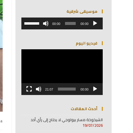
موسيقى شرقية
مشغل
استخدم
الصوت
00:00
00:00
مفاتيح
الأسهم
أعلى/
فيديو اليوم
أسفل
لزيادة
مشغل
أو
الفيديو
خفض
مستوى
الصوت.
21:07
00:00
أحدث المقالات
الشيخوخة مسار بيولوجي لا يحتاج إلى رأي أحد
na
19/07/2026