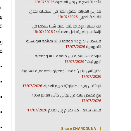
الأحد التاسع من زمن العنصرة
19/07/2026
نظ
مدارس المبرّات تحقق انجازا في تصفيات تحدي
بم
القراءة العربي
18/07/2026
450 طالباً واستاذا
انت تشعر بالإحباط لأنك كتبت شيئا صادقا في
نزاهته… ولم يتفاعل معه أحد؟
18/07/2026
وق
فلسطين تدرج 12 موقعا تراثيا بقائمة اليونسكو
التمهيدية
17/07/2026
مت
شراكة استراتيجية بين جامعة AUL وجمعية
“بيروتيات”
17/07/2026
• 
“كاريتاس لبنان” عقدت جمعيتها العمومية السنوية
17/07/2026
• 
الإحتفال بعيد الطوباويَّة مريم العذراء
17/07/2026
بيع قميص بيليه في نهائي كأس العالم 1958
• 
17/07/2026
فيليب سالم… من بطرام إلى العالم
17/07/2026
• 
• 
Share CHARQOUNA