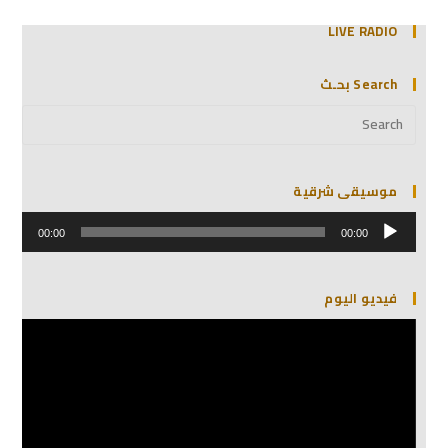
LIVE RADIO
Search بحـث
موسيقى شرقية
مشغل
الصوت
00:00
00:00
فيديو اليوم
مشغل
الفيديو