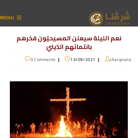
MENU
نعم الليلة سيعلن المسيحيّون فخرهم
بانتمائهم الدّينيّ
0 Comments
13/09/2021
charqouna