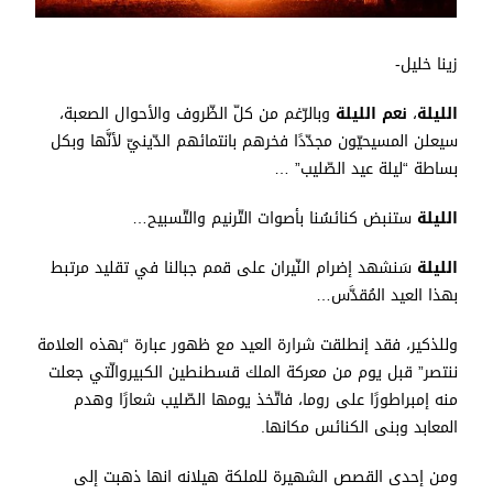
زينا خليل-
الليلة
،
نعم الليلة
وبالرّغم من كلّ الظّروف والأحوال الصعبة،
سيعلن المسيحيّون مجدّدًا فخرهم بانتمائهم الدّينيّ لأنَّها وبكل
بساطة “ليلة عيد الصّليب” …
الليلة
ستنبض كنائسُنا بأصوات التّرنيم والتّسبيح…
الليلة
سَنشهد إضرام النّيران على قمم جبالنا في تقليد مرتبط
بهذا العيد المُقدَّس…
وللذكير، فقد إنطلقت شرارة العيد مع ظهور عبارة “بهذه العلامة
ننتصر” قبل يوم من معركة الملك قسطنطين الكبيروالّتي جعلت
منه إمبراطورًا على روما، فاتّخذ يومها الصّليب شعارًا وهدم
المعابد وبنى الكنائس مكانها.
ومن إحدى القصص الشهيرة للملكة هيلانه انها ذهبت إلى