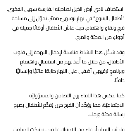
استضاف نادي أرض الخيل لصاحبته الفارسة سهى الفخري،
“أطفال الينبوع” في نهارٍ ترفيهيّ مميّز، تحوّل إلى مساحة
فرحٍ ولقاءٍ واهتمام، حيث عاش الأطفال أوقاتًا جميلة في
أجواءٍ من المحبّة والمرح.
وقد شكّل هذا النشاط مناسبةً لإدخال البهجة إلى قلوب
الأطفال، من خلال ما أُعدّ لهم من استقبالٍ واهتمامٍ
وبرنامجٍ ترفيهيّ أضفى على النهار طابعًا عائليًّا وإنسانيًّا
دافئًا.
كما عكس هذا اللقاء روح التضامن والمسؤوليّة
الاجتماعيّة، مما يؤكّد أنّ الفرح حين يُقدَّم للأطفال يصبح
رسالة محبّة ورجاء.
واختُتم النهار بأجواءٍ من الامتنان والفرح، و تركت المبادرة