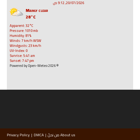
20/07/2026, 9:12 ص
Mainly clear
28°C
Apparent: 32°C
Pressure: 1010 mb
Humidity: 81%
Winds: 7 km/h WSW
Windgusts: 23 km/h
UV-Index: 0
Sunrise: 5:41 am
Sunset: 7:47 pm
© 2026 Powered by Open-Meteo
About us من نحنُ
DMCA
Privacy Policy