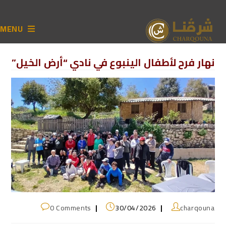
MENU
نهار فرح لأطفال الينبوع في نادي “أرض الخيل”
0 Comments
30/04/2026
charqouna