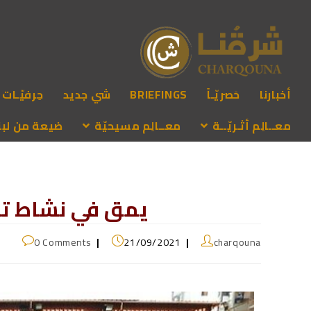
أخبارنا
حَصريّـاً
BRIEFINGS
شي جديد
حِرفيّـات
معــالِم أثـريّــة
معــالِم مسيحيّة
ضيعة من لبنـ
يمق في نشاط تر
0 Comments
21/09/2021
charqouna