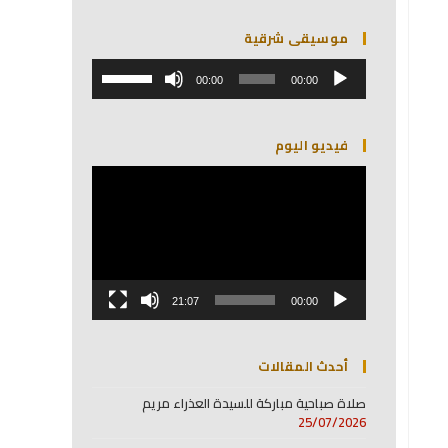
موسيقى شرقية
مشغل
استخدم
الصوت
00:00
00:00
مفاتيح
الأسهم
أعلى/
فيديو اليوم
أسفل
لزيادة
مشغل
أو
الفيديو
خفض
مستوى
الصوت.
21:07
00:00
أحدث المقالات
صلاة صباحية مباركة للسيدة العذراء مريم
25/07/2026