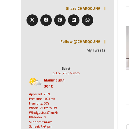
Share CHARQOUNA
Follow @CHARQOUNA
My Tweets
Beirut
25/07/2026, 3:59 م
Mainly clear
30°C
Apparent: 28°C
Pressure: 1003 mb
Humidity: 60%
Winds: 21 km/h SW
Windgusts: 47 km/h
UV-Index: 0
Sunrise: 5:44 am
Sunset: 7:44 pm