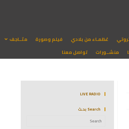
روتي
عُظمـاء من بلادي
فيلم وصورة
متَــاحِف
منشــورات
تواصل معنا
LIVE RADIO
Search بحـث