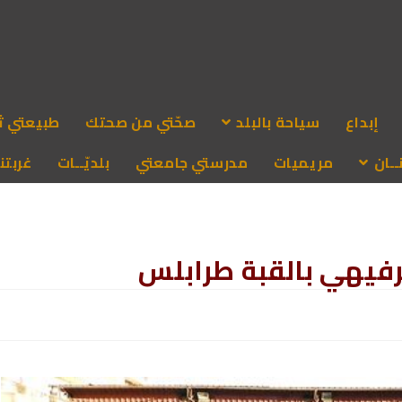
إبداع
سياحة بالبلد
صحّتي من صحتك
طبيعتي ث
ـان
مريميات
مدرستي جامعتي
بلديّــات
غربتنا
فيهي بالقبة طرابلس