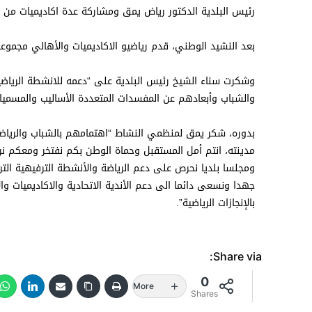
رئيس البلدية الدكتور رياض يمق ومشاركة عدة اكاديميات م
بعد النشيد الوطني، قدم رياضيو الاكاديميات والأهالي مجموعة ا
وشكرت سناء الشيخ رئيس البلدية على “دعمه للانشطة الرياضية
والشباب وأبعادهم عن المفسدات المتعددة الأساليب والمسميا
بدوره، شكر يمق لمنظمي النشاط “اهتمامهم بالشباب والرياضة
مدينته، انتم أمل المستقبل وحماة الوطن بكم نفتخر ومعكم نر
ومجلسا بلديا نحرص على دعم الرياضة والأنشطة الترفيهية التر
جهدا ونسعى دائما الى دعم الأندية الاتحادية والاكاديميات وال
بالإنجازات الرياضية”.
Share via:
0
More
Shares