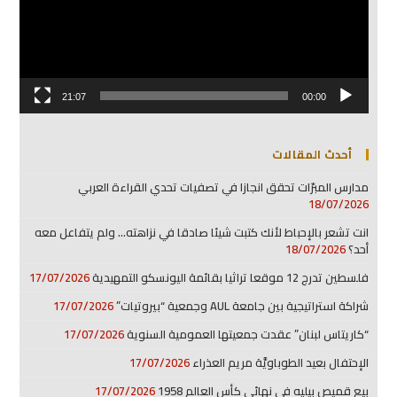
21:07
00:00
أحدث المقالات
مدارس المبرّات تحقق انجازا في تصفيات تحدي القراءة العربي
18/07/2026
انت تشعر بالإحباط لأنك كتبت شيئا صادقا في نزاهته… ولم يتفاعل معه
أحد؟
18/07/2026
فلسطين تدرج 12 موقعا تراثيا بقائمة اليونسكو التمهيدية
17/07/2026
شراكة استراتيجية بين جامعة AUL وجمعية “بيروتيات”
17/07/2026
“كاريتاس لبنان” عقدت جمعيتها العمومية السنوية
17/07/2026
الإحتفال بعيد الطوباويَّة مريم العذراء
17/07/2026
بيع قميص بيليه في نهائي كأس العالم 1958
17/07/2026