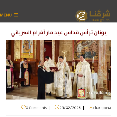
MENU
يونان ترأس قداس عيد مار أفرام السرياني
0 Comments
23/02/2026
charqouna