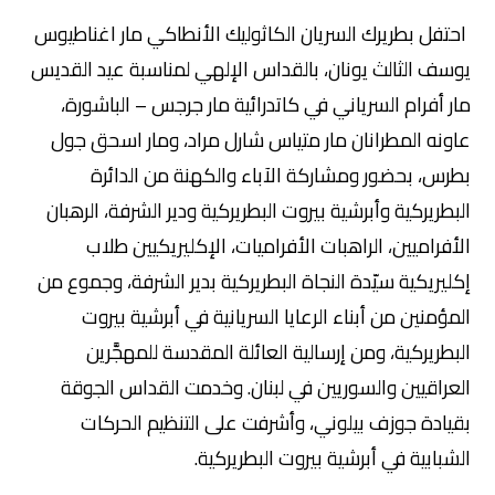
احتفل بطريرك السريان الكاثوليك الأنطاكي مار اغناطيوس
يوسف الثالث يونان، بالقداس الإلهي لمناسبة عيد القديس
مار أفرام السرياني في كاتدرائية مار جرجس – الباشورة،
عاونه المطرانان مار متياس شارل مراد، ومار اسحق جول
بطرس، بحضور ومشاركة الآباء والكهنة من الدائرة
البطريركية وأبرشية بيروت البطريركية ودير الشرفة، الرهبان
الأفراميين، الراهبات الأفراميات، الإكليريكيين طلاب
إكليريكية سيّدة النجاة البطريركية بدير الشرفة، وجموع من
المؤمنين من أبناء الرعايا السريانية في أبرشية بيروت
البطريركية، ومن إرسالية العائلة المقدسة للمهجَّرين
العراقيين والسوريين في لبنان. وخدمت القداس الجوقة
بقيادة جوزف بيلوني، وأشرفت على التنظيم الحركات
الشبابية في أبرشية بيروت البطريركية.