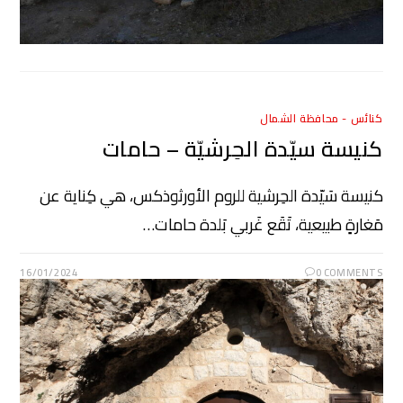
كنائس - محافظة الشمال
كنيسة سيّدة الحِرشيّة – حامات
كنيسة سَيّدة الحِرشية للروم الأورثوذكس، هي كِناية عن
مَغارةٍ طبيعية، تَقَع غَربي بَلدة حامات…
16/01/2024
0 COMMENTS