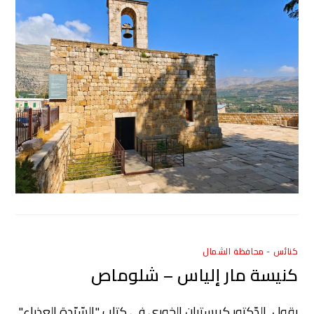
كنائس - محافظة الشمال
كنيسة مار إلياس – شلوماص
يقول الدّكتور كريستيان الخوري في كتاب "السّيّدة العذراء"