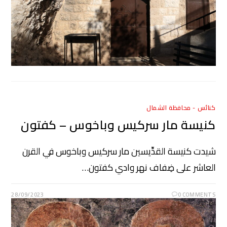
كنائس - محافظة الشمال
كنيسة مار سركيس وباخوس – كفتون
شيدت كنيسة القدِّيسين مار سركيس وباخوس في القرن
العاشر على ضِفاف نهر وادي كفتون…
28/09/2023
0 COMMENTS