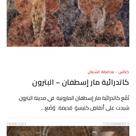
كنائس - محافظة الشمال
كاتدرائية مار إسطفان – البترون
تَقَع كاتدرائية مار إسطفان المارونية في مدينة البترون.
شيدت على أنقاضِ كنيسةٍ قديمة. وَضَع…
28/08/2023
0 COMMENTS