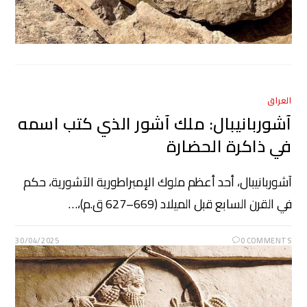
العراق
آشوربانيبال: ملك آشور الذي كتب اسمه
في ذاكرة الحضارة
آشوربانيبال، أحد أعظم ملوك الإمبراطورية الآشورية، حكم
في القرن السابع قبل الميلاد (669–627 ق.م)،…
30/04/2025
0 COMMENTS