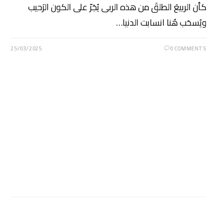
كأن الربيعَ الطلقَ من هذه الربى يُجَرّ على الكون الرَحيب
ويُسحَب هُنا انسابت الدنيا…
25/03/2025
0 COMMENTS