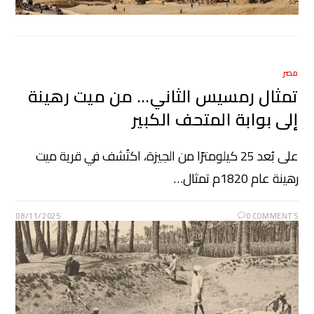
مصر
تمثال رمسيس الثاني… من ميت رهينة
إلى بوابة المتحف الكبير
على بُعد 25 كيلومترًا من الجيزة، اكتُشف في قرية ميت
رهينة عام 1820م تمثال…
08/11/2025
0 COMMENTS