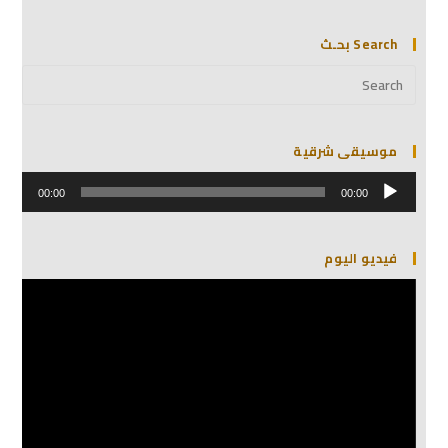
Search بحـث
موسيقى شرقية
مشغل
الصوت
00:00
00:00
فيديو اليوم
مشغل
الفيديو