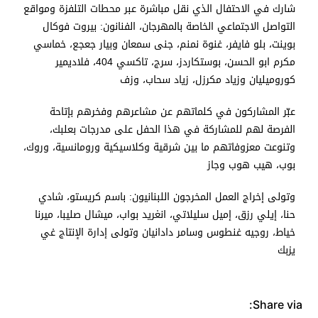
شارك في الاحتفال الذي نقل مباشرة عبر محطات التلفزة ومواقع
التواصل الاجتماعي الخاصة بالمهرجان، الفنانون: بيروت فوكال
بوينت، بلو فايفر، غنوة نمنم، جنى سمعان وبيار جعجع، خماسي
مكرم ابو الحسن، بوستكاردز، سرج، تاكسي 404، فلاديمير
كوروميليان وزياد مكرزل، زياد سحاب، وزف
عبّر المشاركون في كلماتهم عن مشاعرهم وفخرهم بإتاحة
الفرصة لهم للمشاركة في هذا الحفل على مدرجات بعلبك،
وتنوعت معزوفاتهم ما بين شرقية وكلاسيكية ورومانسية، وروك،
بوب، هيب هوب وجاز
وتولى إخراج العمل المخرجون اللبنانيون: باسم كريستو، شادي
حنا، إيلي رزق، إميل سليلاتي، انغريد بواب، ميشال صليبا، ميرنا
خياط، روجيه غنطوس وسامر دادانيان وتولى إدارة الإنتاج غي
يزبك
Share via: