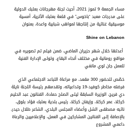
مساء الجمعة 9 تموز 2021، أحيت لجنة مهرجانات بعلبك الدولية
على مدرجات معبد “باخوس” في قلعة بعلبك الأثرية، أمسية
موسيقية غنائية من إنتاجها لمواهب شبابية واعدة، بعنوان
Shine on Lebanon
أعدتها خلال شهر حزيران الماضي، ضمن فيلم تم تصويره في
مواقع رومانية في مختلف أنحاء البقاع، وتولى الإدارة الفنية
للعمل جان لوي مانغي
خصّص للحضور 300 مقعد، مع مراعاة التباعد الاجتماعي الذي
فرضته مخاطر كوفيد-19 وتداعياته، وتقدمهم رئيسة اللجنة نايلة
دي فريج، الوزيرة السابقة ليلى الصلح حمادة، الفنانون عبد الحليم
كركلا، عمر كركلا، وإيفان كركلا، رئيس بلدية بعلبك فؤاد بلوق،
نائبه مصطفى الشل وأعضاء المجلس البلدي، الشاعر طلال حيدر،
بالإصافة إلى الفنانين المشاركين في العمل، والإعلاميين والرعاة
داعمي المشروع