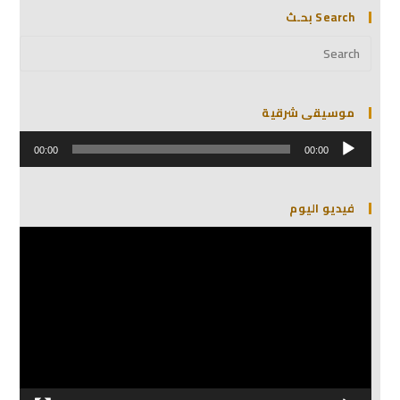
Search بحـث
موسيقى شرقية
مشغل
الصوت
00:00
00:00
فيديو اليوم
مشغل
الفيديو