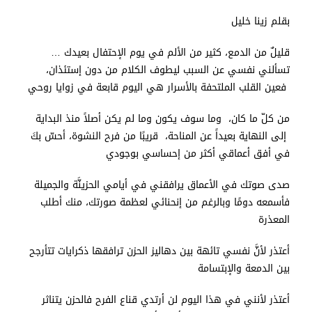
بقلم زينا خليل
قليلٌ من الدمع، كثير من الألم في يوم الإحتفال بعيدك …
تسألني نفسي عن السبب ليطوف الكلام من دون إستئذان،
فعين القلب الملتحفة بالأسرار هي اليوم قابعة في زوايا روحي
من كلّ ما كان، وما سوف يكون وما لم يكن أصلاً منذ البداية
إلى النهاية بعيداً عن المناحة، قريبًا من فرح النشوة، أحسّ بكَ
في أفق أعماقي أكثر من إحساسي بوجودي
صدى صوتك في الأعماق يرافقني في أيامي الحزينَّة والجميلة
فأسمعه دومًا وبالرغم من إنحنائي لعظمة صورتك، منك أطلب
المعذرة
أعتذر لأنَّ نفسي تائهة بين دهاليز الحزن ترافقها ذكرايات تتأرجح
بين الدمعة والإبتسامة
أعتذر لأنني في هذا اليوم لن أرتدي قناع الفرح فالحزن يتناثر