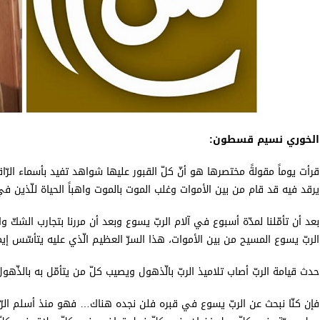
الخوري نسيم قسطون:
قرأت يوماً مقولةً مختصرها هو أنّ كلّ القبور عليها شواهد تفيد بأسماء الرّا
يرقد فيه قد قام من بين الأموات وغلب الموت بالموت واهباً الحياة للّذين في
بعد أن تأمّلنا لمدّة أسبوع في آلام الربّ يسوع وبعد أن مررنا بتجارب الشكّ
الربّ يسوع المسيح من بين الأموات، هذا السرّ العظيم الّذي عليه يتأسّس إيماننا 
حدث قيامة الربّ أصاب تلاميذ الربّ بالّذهول ويصيب كلّ من يتأمّل به بالذّهول 
فإن كنّا نبحث عن الربّ يسوع في قبره فلن نجده هناك… فهو منذ أسلم الرّ