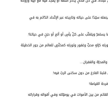
ادة، في كلّ مكانٍ يُذكر اسمه أو يمجّد فيه مع أبيه وروحه
جعله سيّدًا على حياته وتاريخه عبر الإتّحاد الدّائم به في
 يستمرّ ويتغلّب على كلّ يأسٍ أو ألمٍ أو حزنٍ في حياتنا!
صورته كإلهٍ محبٍّ وغفور وثورته كمخلّصٍ للعالم من جور الخطيئة
ة والمحبّة والغفران…
ى قلبنا الفارغ من دون سكنى الربّ فيه!
رحة القيامة!
قائم من بين الأموات في يوميّاته وفي أقواله وقراراته