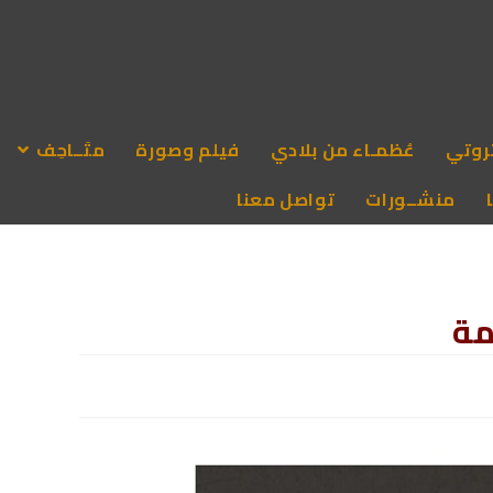
روتي
عُظمـاء من بلادي
فيلم وصورة
متَــاحِف
منشــورات
تواصل معنا
مة