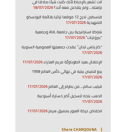
انت تشعر بالإحباط لأنك كتبت شيئا صادقا في
نزاهته… ولم يتفاعل معه أحد؟
18/07/2026
فلسطين تدرج 12 موقعا تراثيا بقائمة اليونسكو
التمهيدية
17/07/2026
شراكة استراتيجية بين جامعة AUL وجمعية
“بيروتيات”
17/07/2026
“كاريتاس لبنان” عقدت جمعيتها العمومية السنوية
17/07/2026
الإحتفال بعيد الطوباويَّة مريم العذراء
17/07/2026
بيع قميص بيليه في نهائي كأس العالم 1958
17/07/2026
فيليب سالم… من بطرام إلى العالم
17/07/2026
الذهب يتجه لتسجيل أكبر خسارة أسبوعية
17/07/2026
انخفاض حركة العبور بمضيق هرمز
17/07/2026
Share CHARQOUNA