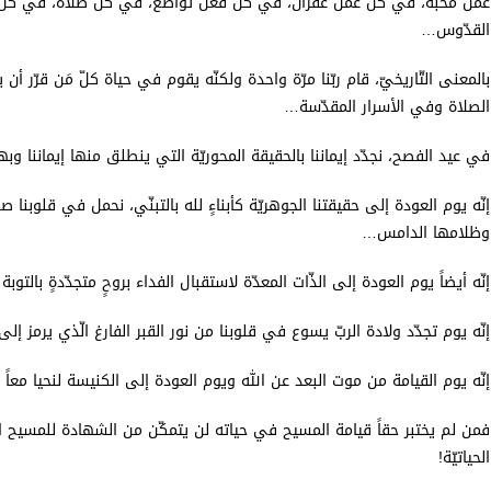
عمل محبّة، في كلّ عمل غفران، في كلّ فعل تواضع، في كلّ صلاة، في كلّ عب
القدّوس…
بالمعنى التّاريخيّ، قام ربّنا مرّة واحدة ولكنّه يقوم في حياة كلّ مَن قرّر أن ي
الصلاة وفي الأسرار المقدّسة…
في عيد الفصح، نجدّد إيماننا بالحقيقة المحوريّة التي ينطلق منها إيماننا وبها
إنّه يوم العودة إلى حقيقتنا الجوهريّة كأبناءٍ لله بالتبنّي، نحمل في قلوبنا 
وظلامها الدامس…
إنّه أيضاً يوم العودة إلى الذّات المعدّة لاستقبال الفداء بروحٍ متجدّدةٍ بالتوب
إنّه يوم تجدّد ولادة الربّ يسوع في قلوبنا من نور القبر الفارغ الّذي يرمز إل
إنّه يوم القيامة من موت البعد عن الله ويوم العودة إلى الكنيسة لنحيا معاً ف
فمن لم يختبر حقاً قيامة المسيح في حياته لن يتمكّن من الشهادة للمسيح ال
الحياتيّة!