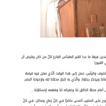
قدين فيها ما عدا القبر المقدّس الفارغ لأنّ من كان يفترض أن
 القبور!
 والخوف واليأس، نصل إلى هذا الوقت الّذي نعلن فيه قيامة
ويرتكز رجاؤنا، والّذي به تتبرّر محبّتنا لله ولإخوتنا البشر.
أمام محبّة الخالق لنا وغفرانه لنا وفهمه لإنسانيّتنا…
وح على الصليب أضحى حاضرًا في كلّ زمانٍ ومكان: في كلّ