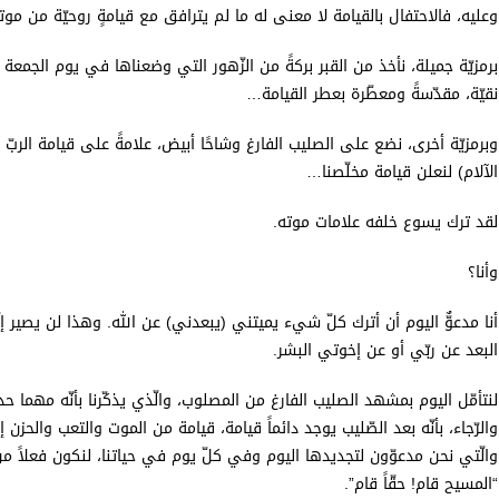
وعليه، فالاحتفال بالقيامة لا معنى له ما لم يترافق مع قيامةٍ روحيّة من مو
برمزيّة جميلة، نأخذ من القبر بركةً من الزّهور التي وضعناها في يوم الجمعة ال
نقيّة، مقدّسةً ومعطّرة بعطر القيامة…
وبرمزيّة أخرى، نضع على الصليب الفارغ وشاحًا أبيض، علامةً على قيامة الرب
الآلام) لنعلن قيامة مخلّصنا…
لقد ترك يسوع خلفه علامات موته.
وأنا؟
أنا مدعوٌّ اليوم أن أترك كلّ شيء يميتني (يبعدني) عن الله. وهذا لن يصير إل
البعد عن ربّي أو عن إخوتي البشر.
لنتأمّل اليوم بمشهد الصليب الفارغ من المصلوب، والّذي يذكّرنا بأنّه مهما حدث 
والرّجاء، بأنّه بعد الصّليب يوجد دائماً قيامة، قيامة من الموت والتعب والحزن 
والّتي نحن مدعوّون لتجديدها اليوم وفي كلّ يوم في حياتنا، لنكون فعلاً من
“المسيح قام! حقّاً قام”.