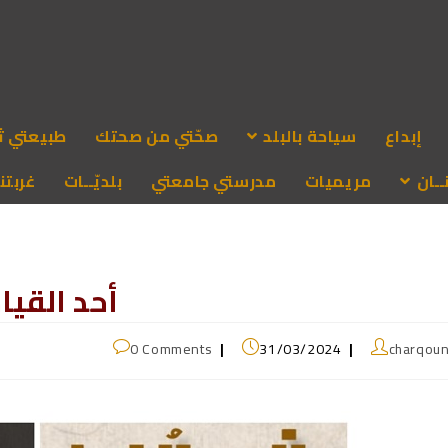
إبداع
سياحة بالبلد
صحّتي من صحتك
طبيعتي ث
ـان
مريميات
مدرستي جامعتي
بلديّــات
غربتنا
أحد القيا
0 Comments
31/03/2024
charqou