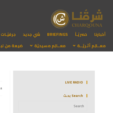
أخبارنا
حَصريّـاً
BRIEFINGS
شي جديد
حِرفيّـات
معــالِم أثـريّــة
معــالِم مسيحيّة
ضيعة من لبنـ
LIVE RADIO
na
Search بحـث