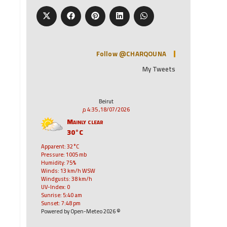
Follow @CHARQOUNA
My Tweets
Beirut
18/07/2026, 4:35 م
Mainly clear
30°C
Apparent: 32°C
Pressure: 1005 mb
Humidity: 75%
Winds: 13 km/h WSW
Windgusts: 38 km/h
UV-Index: 0
Sunrise: 5:40 am
Sunset: 7:48 pm
© 2026 Powered by Open-Meteo