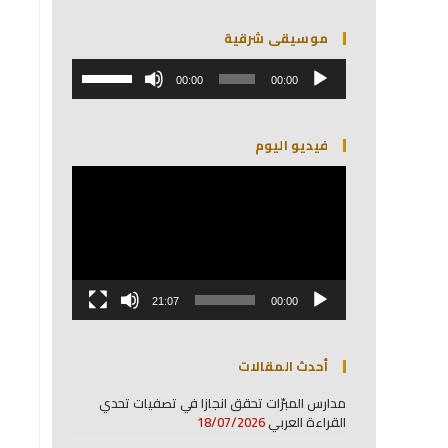
موسيقى شرقية
مشغل
استخدم
الصوت
00:00
00:00
مفاتيح
الأسهم
أعلى/
فيديو اليوم
أسفل
لزيادة
مشغل
أو
الفيديو
خفض
مستوى
الصوت.
21:07
00:00
أحدث المقالات
مدارس المبرّات تحقق انجازا في تصفيات تحدي
القراءة العربي
18/07/2026