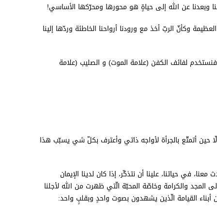
تنا وبعدنا عن الله إلى حياةٍ هو محورها ومحرّكها الأساسي!
عظيمة وكأنّ الربّ أخذ مع ورودنا أرواحنا الخاطئة وردّها إلينا
ّ فنستخدم لفائف الكفن (علامة الموت) و الصليب (علامة
ّا حين أتمتّع بالجرأة لأواجه ذاتي وأعترف بكلّ شي يسبّب هذا
معنا، في حياتنا، علينا أن نتذكّر، إذا كان لدينا الإيمان
إلى المجد والكرامة وخاصّة المحبّة الّتي ظهرت من الله لأجلنا
 أبناء القيامة الّذين يشهدون بصوت واحدٍ وبقلبٍ واحد: