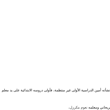
18 في بلدة الفريكة. كانت نشأته أمين الدراسية الأولى غير منتظمة، فأولى دروسه الابتدائية على يد معلم
ريحاني ومعلمه
نعوم مكرزل
،