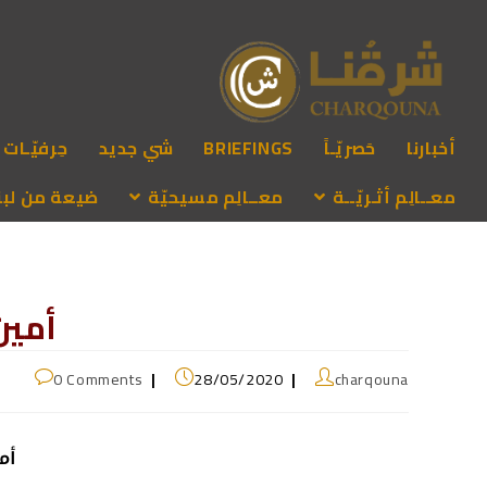
أخبارنا
حَصريّـاً
BRIEFINGS
شي جديد
حِرفيّـات
معــالِم أثـريّــة
معــالِم مسيحيّة
ضيعة من لبنـ
أمين
0 Comments
28/05/2020
charqouna
أم