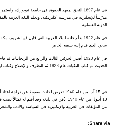
في عام
1897
التحق بمعهد الحقوق في جامعة نيويورك، واستمر 
مدرّساً للإنجليزية في مدرسة أكليريكية، وتعلم اللغة العربية بالم
الدولة العثمانية
في عام
1922
بدأ رحلته للبلاد العربية التي قابل فيها
شريف مكة
ا
سعود
الذي قدم إليه سيفه الخاص
في عام
1923
أصدر الجزئين الثالث والرابع من الريحانيات ثم قا
الحديث ثم كتاب النكبات عام
1928
ثم التطرف والإصلاح وكتاب ابن
في 15 آب من عام
1940
تعرض لحادث سقوط عن دراجة اعتاد أن
13 أيلول من عام
1940
دُفن في بلدته وقد أقيم له تمثالاً نصب في 
من المؤلفات في العربية والإنكليزية في السياسة والأدب والشعر و
Share via: