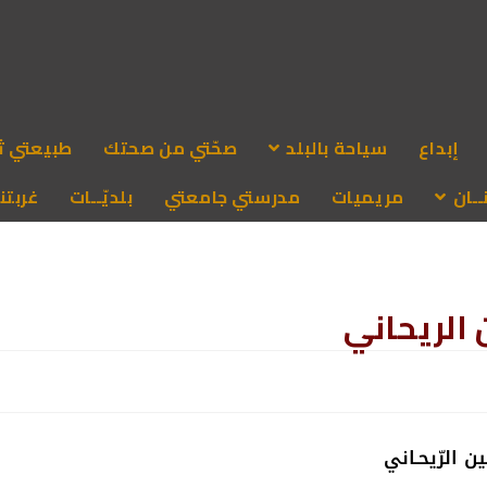
إبداع
سياحة بالبلد
صحّتي من صحتك
طبيعتي ث
ـان
مريميات
مدرستي جامعتي
بلديّــات
غربتنا
 الريحاني
ين الرّيحـاني