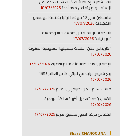
انت تشعر بالإحباط لأنك كتبت شيئا صادقا في
نزاهته… ولم يتفاعل معه أحد؟
18/07/2026
فلسطين تدرج 12 موقعا تراثيا بقائمة اليونسكو
التمهيدية
17/07/2026
شراكة استراتيجية بين جامعة AUL وجمعية
“بيروتيات”
17/07/2026
“كاريتاس لبنان” عقدت جمعيتها العمومية السنوية
17/07/2026
الإحتفال بعيد الطوباويَّة مريم العذراء
17/07/2026
بيع قميص بيليه في نهائي كأس العالم 1958
17/07/2026
فيليب سالم… من بطرام إلى العالم
17/07/2026
الذهب يتجه لتسجيل أكبر خسارة أسبوعية
17/07/2026
انخفاض حركة العبور بمضيق هرمز
17/07/2026
Share CHARQOUNA