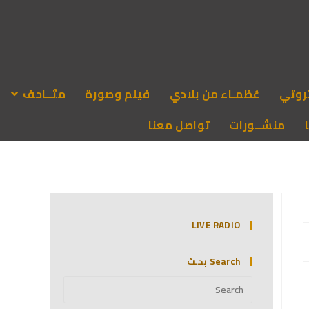
روتي
عُظمـاء من بلادي
فيلم وصورة
متَــاحِف
منشــورات
تواصل معنا
LIVE RADIO
Search بحـث