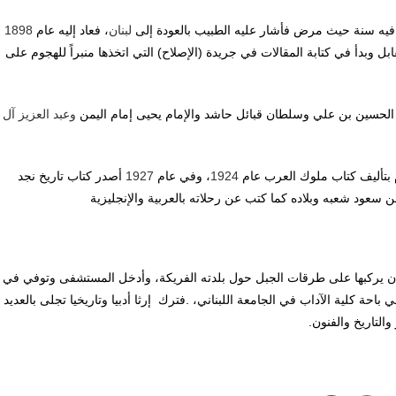
فيه سنة حيث مرض فأشار عليه الطبيب بالعودة إلى
لبنان
، فعاد إليه عام
1898
قابل وبدأ في كتابة المقالات في جريدة (الإصلاح) التي اتخذها منبراً للهجوم على
لحسين بن علي وسلطان قبائل حاشد والإمام يحيى إمام اليمن
وعبد العزيز آل
م بتأليف كتاب ملوك العرب عام
1924
، وفي عام
1927
أصدر كتاب تاريخ نجد
 سعود شعبه وبلاده كما كتب عن رحلاته بالعربية والإنجليزية
 يركبها على طرقات الجبل حول بلدته الفريكة، وأدخل المستشفى وتوفي في
باحة كلية الآداب في الجامعة اللبناني، .فترك إرثا أدبيا وتاريخيا تجلى بالعديد
التاريخ والفنون.