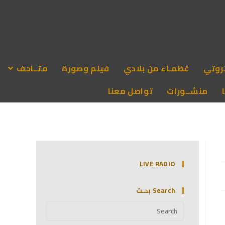
روتي
عُظمـاء من بلادي
فيلم وصورة
متَــاحِف
منشــورات
تواصل معنا
LIVE RADIO
Search بحـث