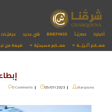
أخبارنا
حَصريّـاً
BRIEFINGS
شي جديد
حِرفيّـات
معــالِم أثـريّــة
معــالِم مسيحيّة
ضيعة من لبنـ
إبطاء
0 Comments
05/01/2023
charqouna