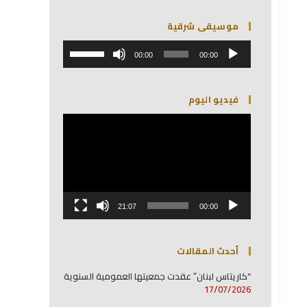
موسيقى شرقية
مشغل
استخدم
الصوت
00:00
00:00
مفاتيح
الأسهم
أعلى/
فيديو اليوم
أسفل
لزيادة
مشغل
أو
الفيديو
خفض
مستوى
الصوت.
21:07
00:00
أحدث المقالات
“كاريتاس لبنان” عقدت جمعيتها العمومية السنوية
17/07/2026