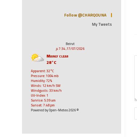
Follow @CHARQOUNA
My Tweets
Beirut
17/07/2026, 7:34 م
Mainly clear
28°C
Apparent: 32°C
Pressure: 1004 mb
Humidity: 72%
Winds: 12 km/h SW
Windgusts: 33 km/h
UV-Index: 1
Sunrise: 5:39 am
Sunset: 7:48 pm
© 2026 Powered by Open-Meteo