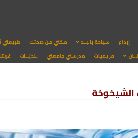
إبداع
سياحة بالبلد
صحّتي من صحتك
طبيعتي ث
ـان
مريميات
مدرستي جامعتي
بلديّــات
غربتنا
 الشيخوخة