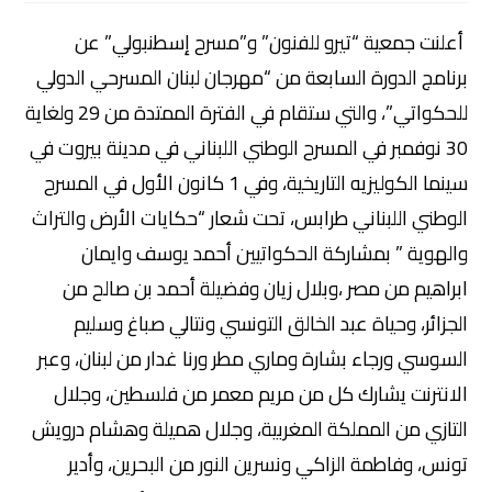
أعلنت جمعية “تيرو للفنون” و”مسرح إسطنبولي” عن
برنامج الدورة السابعة من “مهرجان لبنان المسرحي الدولي
للحكواتي”، والتي ستقام في الفترة الممتدة من 29 ولغاية
30 نوفمبر في المسرح الوطني اللبناني في مدينة بيروت في
سينما الكوليزيه التاريخية، وفي 1 كانون الأول في المسرح
الوطني اللبناني طرابس، تحت شعار “حكايات الأرض والتراث
والهوية ” بمشاركة الحكواتيين أحمد يوسف وايمان
ابراهيم من مصر ،وبلال زيان وفضيلة أحمد بن صالح من
الجزائر، وحياة عبد الخالق التونسي ونتالي صباغ وسليم
السوسي ورجاء بشارة وماري مطر ورنا غدار من لبنان، وعبر
الانترنت يشارك كل من مريم معمر من فلسطين، وجلال
التازي من المملكة المغربية، وجلال هميلة وهشام درويش
تونس، وفاطمة الزاكي ونسرين النور من البحرين، وأدير