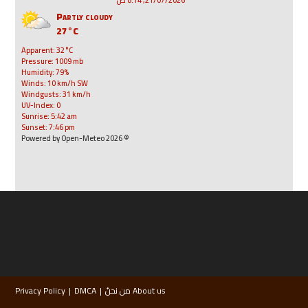
Partly cloudy
27°C
Apparent: 32°C
Pressure: 1009 mb
Humidity: 79%
Winds: 10 km/h SW
Windgusts: 31 km/h
UV-Index: 0
Sunrise: 5:42 am
Sunset: 7:46 pm
© 2026 Powered by Open-Meteo
About us من نحنُ
DMCA
Privacy Policy