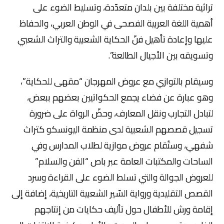
تراثية مختلفة بين بلدان متعدّدة، وتسليط الضوء على
أهمية اللغة العربية الفصحى في الوطن العربي، والحفاظ
عليها وإعادة تأهيل فنّ الحكاية الشعبية والتراث الشعبي
وتسويقه بين الأجيال الطالعة”.
وسيقام بالتوازي مع عروض المهرجان “مقهى للحكاية”،
وهو عبارة عن فضاء يجمع الحكواتيين بعضهم ببعض،
لتبادل التجارب ونقل المعارف، وحضّ الرواة على ضرورة
تسجيل قصصهم الشعبية لدى منظمة اليونسكو كتراث
شفهي، وستُقام عروض موازية لطلاب المدارس وفي
الساحات والمكتبات العامة عبر باص “الفن والسلام”
للعروض الجوالة والتي تسلط الضوء على القراءة وسرد
القصص التقليدية ورواية السّير الشعبية التاريخية، إضافة إلى
إقامة ورش للأطفال حول تأليف حكايات من إنتاجهم