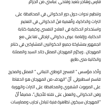
فارس وهاجر بلعيد وفتحي عباسي من الجزائر.
وتنظيم ندوات حول دور الحكواتي في المحافظة على
التراث والذاكرة، وأهمية فنّ الحكواتي في التعليم
واستخدام الحكاية في العلاج النفسي وكيفية كتابة
الحكاية، وإقامة عرض حكواتي ارتجالي تفاعلي مع
الجمهور بمشاركة جميع الحكواتيين المشاركين في ختام
المهرجان . ويكرّم المهرجان الممثل خالد السيد والممثلة
والكاتبة منى طايع.
وأكد مؤسس ” المسرح الوطني اللبناني ” الممثل والمخرج
قاسم اسطنبولي أنّ “الهدف من المهرجان هو الحفاظ
على الموروث الشفوي والمحافظة على التراث والهوية
وفن الحكواتي والعمل على نقله للأجيال”، مضيفاً أنّ
“المهرجان سيكون تظاهرة فنية لتبادل تجارب وممارسات