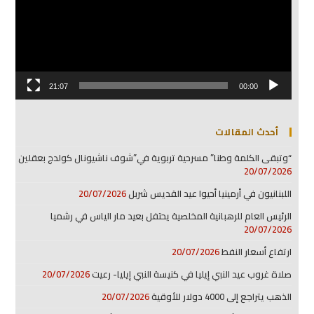
21:07
00:00
أحدث المقالات
“وتبقى الكلمة وطنا” مسرحية تربوية في”شوف ناشيونال كولدج بعقلين
20/07/2026
اللبنانيون في أرمينيا أحيوا عيد القديس شربل
20/07/2026
الرئيس العام للرهبانية المخلصية يحتفل بعيد مار الياس في رشميا
20/07/2026
ارتفاع أسعار النفط
20/07/2026
صلاة غروب عيد النبي إيليا في كنيسة النبي إيليا- رعيت
20/07/2026
الذهب يتراجع إلى 4000 دولار للأوقية
20/07/2026