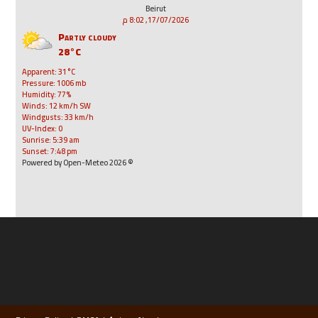
Beirut
17/07/2026, 8:02 م
Partly cloudy
28°C
Apparent: 31°C
Pressure: 1006 mb
Humidity: 77%
Winds: 12 km/h SW
Windgusts: 33 km/h
UV-Index: 0
Sunrise: 5:39 am
Sunset: 7:48 pm
© 2026 Powered by Open-Meteo