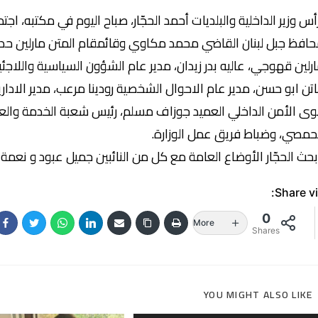
أس وزير الداخلية والبلديات أحمد الحجّار، صباح اليوم في مكتبه، اجتماع
افظ جبل لبنان القاضي محمد مكاوي وقائمقام المتن مارلين حداد
رلين قهوجي، عاليه بدر زيدان، مدير عام الشؤون السياسية واللاجئ
تن ابو حسن، مدير عام الاحوال الشخصية رودينا مرعب، مدير الادا
ى الأمن الداخلي العميد جوزاف مسلم، رئيس شعبة الخدمة والعم
حمصي، وضباط فريق عمل الوزارة.
حث الحجّار الأوضاع العامة مع كل من النائبين جميل عبود و نعمة 
Share vi
0
More
Shares
YOU MIGHT ALSO LIKE