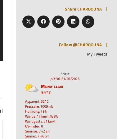
Share CHARQOUNA
Follow @CHARQOUNA
My Tweets
Beirut
21/07/2026, 3:36 م
Mainly clear
31°C
Apparent: 32°C
Pressure: 1009 mb
ات
Humidity: 79%
Winds: 17 km/h WSW
Windgusts: 31 km/h
UV-Index: 0
Sunrise: 5:42 am
Sunset: 7:46 pm