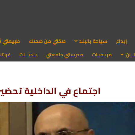
إبداع
سياحة بالبلد
صحّتي من صحتك
طبيعتي ث
ـان
مريميات
مدرستي جامعتي
بلديّــات
غربتنا
اجتماع في الداخلية تحضيراً