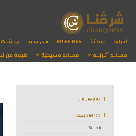
أخبارنا
حَصريّـاً
BRIEFINGS
شي جديد
حِرفيّـات
معــالِم أثـريّــة
معــالِم مسيحيّة
ضيعة من لبنـ
LIVE RADIO
Search بحـث