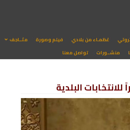
روتي
عُظمـاء من بلادي
فيلم وصورة
متَــاحِف
منشــورات
تواصل معنا
 للانتخابات البلدية