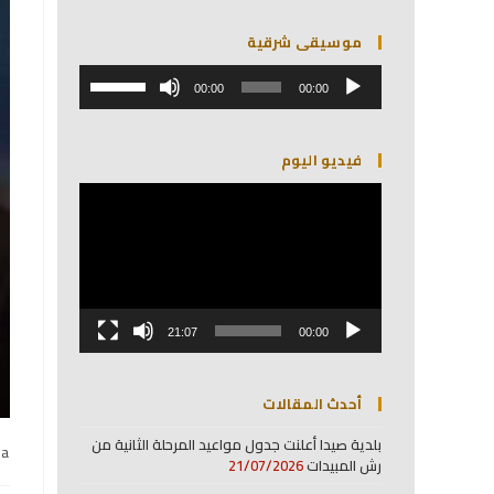
موسيقى شرقية
مشغل
استخدم
الصوت
00:00
00:00
مفاتيح
الأسهم
أعلى/
فيديو اليوم
أسفل
لزيادة
مشغل
أو
الفيديو
خفض
مستوى
الصوت.
21:07
00:00
أحدث المقالات
بلدية صيدا أعلنت جدول مواعيد المرحلة الثانية من
na
رش المبيدات
21/07/2026