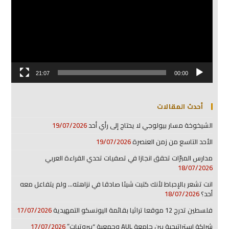
21:07
00:00
أحدث المقالات
الشيخوخة مسار بيولوجي لا يحتاج إلى رأي أحد
19/07/2026
الأحد التاسع من زمن العنصرة
19/07/2026
مدارس المبرّات تحقق انجازا في تصفيات تحدي القراءة العربي
18/07/2026
انت تشعر بالإحباط لأنك كتبت شيئا صادقا في نزاهته… ولم يتفاعل معه
أحد؟
18/07/2026
فلسطين تدرج 12 موقعا تراثيا بقائمة اليونسكو التمهيدية
17/07/2026
شراكة استراتيجية بين جامعة AUL وجمعية “بيروتيات”
17/07/2026