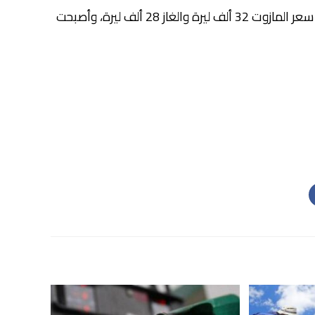
ارتفع سعر صفيحتي البنزين 95 و98 أوكتان ألفي ليرة، فيما انخفض سعر المازوت 32 ألف ليرة والغاز 28 ألف ليرة، وأصبحت