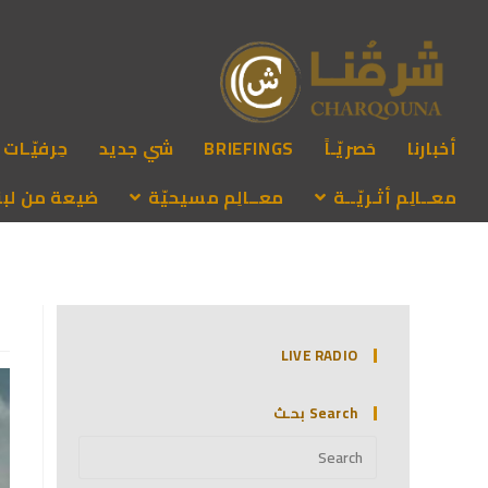
أخبارنا
حَصريّـاً
BRIEFINGS
شي جديد
حِرفيّـات
معــالِم أثـريّــة
معــالِم مسيحيّة
ضيعة من لبنـ
LIVE RADIO
Search بحـث