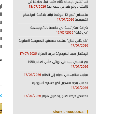
انت تشعر بالإحباط لأنك كتبت شيئا صادقا في
نزاهته… ولم يتفاعل معه أحد؟
18/07/2026
ال
فلسطين تدرج 12 موقعا تراثيا بقائمة اليونسكو
التمهيدية
17/07/2026
البنزين 
شراكة استراتيجية بين جامعة AUL وجمعية
البنزين 
“بيروتيات”
17/07/2026
الم
“كاريتاس لبنان” عقدت جمعيتها العمومية السنوية
17/07/2026
الغ
الإحتفال بعيد الطوباويَّة مريم العذراء
17/07/2026
a:
بيع قميص بيليه في نهائي كأس العالم 1958
17/07/2026
فيليب سالم… من بطرام إلى العالم
17/07/2026
الذهب يتجه لتسجيل أكبر خسارة أسبوعية
17/07/2026
انخفاض حركة العبور بمضيق هرمز
17/07/2026
Share CHARQOUNA