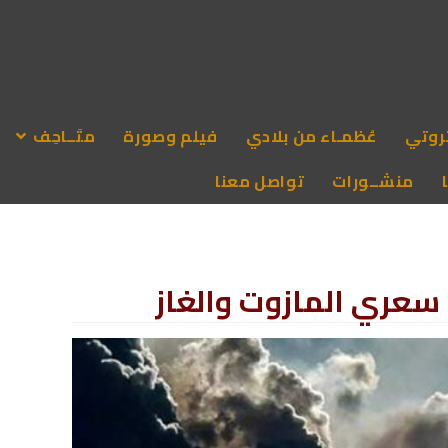
روتي
عُظمـاء من بلادي
فيلم وصورة
متَــاحِف
منشــورات
تواصل معنا
 سعري المازوت والغاز