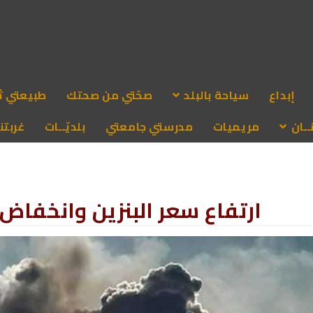
إبداع
سياحة بالبلد
صحّتي من صحتك
طبيعتي ث
ـان
مريميات
مدرستي جامعتي
بلديّــات
غربتنا
ارتفاع سعر البنزين وانخفاض