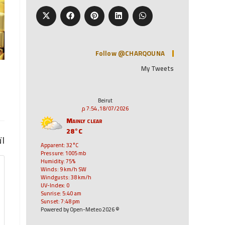
Follow @CHARQOUNA
My Tweets
Beirut
18/07/2026, 7:54 م
Mainly clear
28°C
ات
Apparent: 32°C
Pressure: 1005 mb
Humidity: 75%
Winds: 9 km/h SW
Windgusts: 38 km/h
UV-Index: 0
Sunrise: 5:40 am
Sunset: 7:48 pm
© 2026 Powered by Open-Meteo