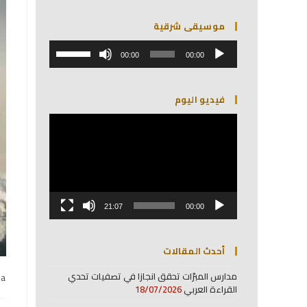
موسيقى شرقية
مشغل
استخدم
الصوت
00:00
00:00
مفاتيح
الأسهم
أعلى/
فيديو اليوم
أسفل
لزيادة
مشغل
أو
الفيديو
خفض
مستوى
الصوت.
21:07
00:00
أحدث المقالات
مدارس المبرّات تحقق انجازا في تصفيات تحدي
na
القراءة العربي
18/07/2026