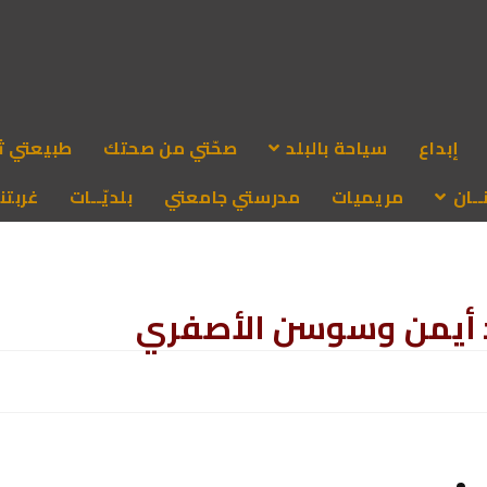
إبداع
سياحة بالبلد
صحّتي من صحتك
طبيعتي ث
ـان
مريميات
مدرستي جامعتي
بلديّــات
غربتنا
د أيمن وسوسن الأصفري