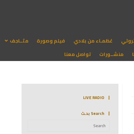
روتي
عُظمـاء من بلادي
فيلم وصورة
متَــاحِف
منشــورات
تواصل معنا
LIVE RADIO
Search بحـث