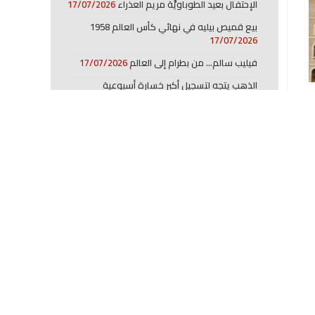
الإحتفال بعيد الطوباويَّة مريم العذراء
17/07/2026
بيع قميص بيليه في نهائي كأس العالم 1958
17/07/2026
فيليب سالم… من بطرام إلى العالم
17/07/2026
الذهب يتجه لتسجيل أكبر خسارة أسبوعية
17/07/2026
انخفاض حركة العبور بمضيق هرمز
17/07/2026
أسهم أوروبا تتراجع
17/07/2026
الدولار يتجه لتسجيل خسارة أسبوعية
17/07/2026
ارتفاع في سعري البنزين والمازوت
17/07/2026
قيود سفر أميركية بسبب إيبولا بالكونغو
17/07/2026
Share CHARQOUNA