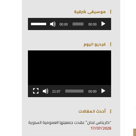
موسيقى شرقية
مشغل
استخدم
الصوت
00:00
00:00
مفاتيح
الأسهم
أعلى/
فيديو اليوم
أسفل
لزيادة
مشغل
أو
الفيديو
خفض
مستوى
الصوت.
21:07
00:00
أحدث المقالات
“كاريتاس لبنان” عقدت جمعيتها العمومية السنوية
17/07/2026