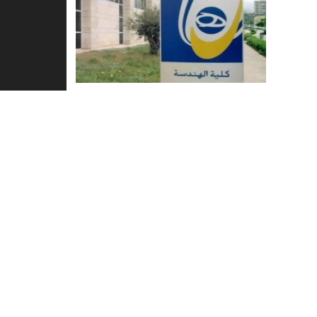
كلية الهندسة في “اللبنانية” تمنح
الجامعة اللبن
للمرة الثانية اعتماد CTI لجودة البرامج
مع أساتذة
30/11/2022
3
اترك تعليقاً