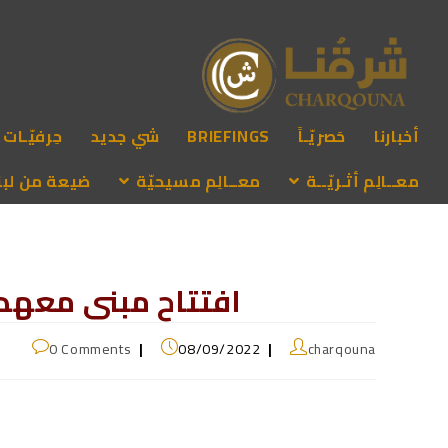
أخبارنا
حَصريّـاً
BRIEFINGS
شي جديد
حِرفيّـات
معــالِم أثـريّــة
معــالِم مسيحيّة
ضيعة من لبنـ
افتتاح مبنى معه
0 Comments
08/09/2022
charqouna