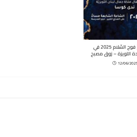
حفل تخرّج فوج السّلام 2025 في
ة اللويزة – زوق مصبح
12/06/202