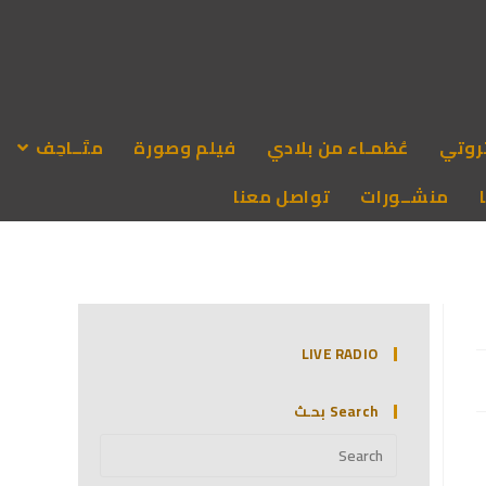
روتي
عُظمـاء من بلادي
فيلم وصورة
متَــاحِف
منشــورات
تواصل معنا
LIVE RADIO
Search بحـث