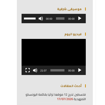
موسيقى شرقية
مشغل
استخدم
الصوت
00:00
00:00
مفاتيح
الأسهم
أعلى/
فيديو اليوم
أسفل
لزيادة
مشغل
أو
الفيديو
خفض
مستوى
الصوت.
21:07
00:00
أحدث المقالات
فلسطين تدرج 12 موقعا تراثيا بقائمة اليونسكو
التمهيدية
17/07/2026