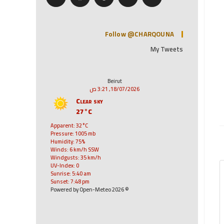
Follow @CHARQOUNA
My Tweets
Beirut
18/07/2026, 3:21 ص
Clear sky
27°C
Apparent: 32°C
Pressure: 1005 mb
Humidity: 75%
Winds: 6 km/h SSW
Windgusts: 35 km/h
UV-Index: 0
Sunrise: 5:40 am
Sunset: 7:48 pm
© 2026 Powered by Open-Meteo