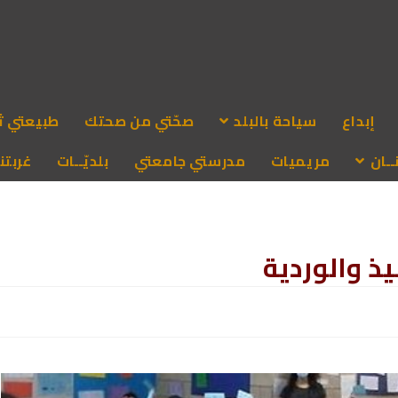
إبداع
سياحة بالبلد
صحّتي من صحتك
طبيعتي ث
ـان
مريميات
مدرستي جامعتي
بلديّــات
غربتنا
يذ والوردية