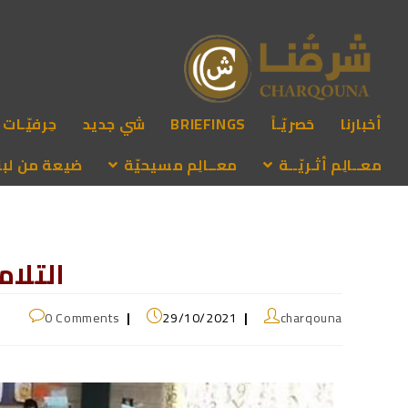
أخبارنا
حَصريّـاً
BRIEFINGS
شي جديد
حِرفيّـات
معــالِم أثـريّــة
معــالِم مسيحيّة
ضيعة من لبنـ
التلام
0 Comments
29/10/2021
charqouna