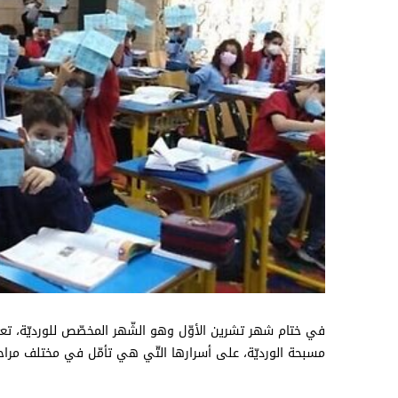
في ختام شهر تشرين الأوّل وهو الشّهر المخصّص للورديّة، تعرّف
مسبحة الورديّة، على أسرارها التّي هي تأمّل في مختلف مراح