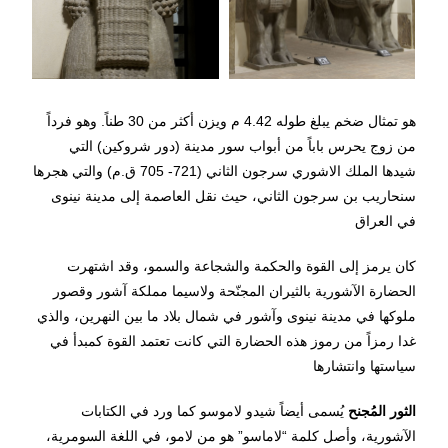
هو تمثال ضخم يبلغ طوله 4.42 م ويزن أكثر من 30 طناً. وهو فرداً
من زوج يحرس باباً من أبواب سور مدينة (دور شروكين) التي
شيدها الملك الاشوري سرجون الثاني (721- 705 ق.م) والتي هجرها
سنحاريب بن سرجون الثاني، حيث نقل العاصمة إلى مدينة نينوى
في العراق
كان يرمز إلى القوة والحكمة والشجاعة والسمو، وقد اشتهرت
الحضارة الآشورية بالثيران المجنّحة ولاسيما مملكة آشور وقصور
ملوكها في مدينة نينوى وآشور في شمال بلاد ما بين النهرين، والذي
غدا رمزاً من رموز هذه الحضارة التي كانت تعتمد القوة كمبدأ في
سياستها وانتشارها
الثور المُجنح
يُسمى أيضاً شيدو لاموسو كما ورد في الكتابات
الآشورية، وأصل كلمة “لاماسو” هو من لامو، في اللغة السومرية،