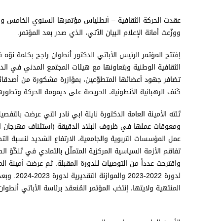
ووزّعت أمانة الإعلام البيان الآتي، الذي صدر بعد المؤتمر.
إفتتح المؤتمر الرئيس الأباتي الدكتور أنطوان راجح بكلمة نوّه
الثقافية الوطنية وبتعاونها مع هيئات المجتمع المدني في الدا
تضافر جهود أعضائها المتطوّعين، بمؤازرة مشكورة من أصدقائه
كَنف الرهبانية الأنطونية، الحريصة على ديمومة الحركة وتطوره
تَلته الأمينة العامة الدكتورة نايلة ابي نادر التي عرضت بالتفص
ومعوقات عملها في ظروف البلاد الدقيقة (استئناف مهرجان الكت
عمل المؤسسات التربوية والجامعية، الارتفاع الشديد لنسبة الت
تفاقم الأزمة السياسية المركزية المتمثّل بالتمادي في تَلكّؤ
واقترحت عدداً من التوصيات للدورة المقبلة. ثم عرضت أمينة الم
لدورة 2022
المنتهية ولايتها، إنتخب المؤتمر المُنعقد برئاسة الأباتي أنطوا