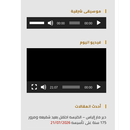
موسيقى شرقية
مشغل
استخدم
الصوت
00:00
00:00
مفاتيح
الأسهم
أعلى/
فيديو اليوم
أسفل
لزيادة
مشغل
أو
الفيديو
خفض
مستوى
الصوت.
21:07
00:00
أحدث المقالات
دير مار إلياس – الكنيسه احتفل بعيد شفيعه ومرور
175 سنة على تأسيسه
21/07/2026