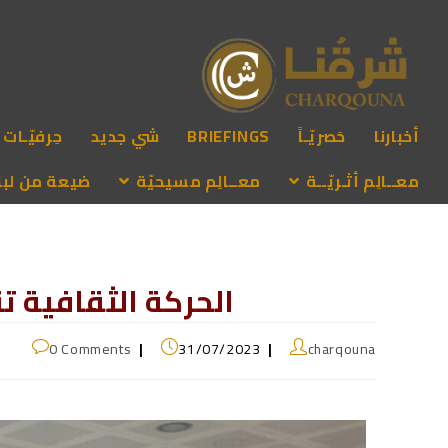
أخبارنا
حَصريّـاً
BRIEFINGS
شي جديد
حِرفيّـات
معــالِم أثـريّــة
معــالِم مسيحيّة
ضيعة من لبنـ
الحركة الثقافية ت
0 Comments
31/07/2023
charqouna