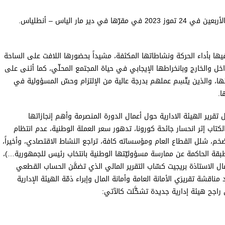
عقدت الحركة الثقافية – أنطلياس مؤتمرها السنوي الخامس والأربعين في 24 تموز 2023 في مقرّها في دير مار الياس – أنطلياس.
 فيها بأداء الحركة ونشاطاتها المكثفة، مشيداً بحضورها اللافت على الساحة
خل والخارج وبانخراطها الإيجابي في حياة المجتمع المحلّي، كما أثنى على
ا، والذين يتّسِم عملهم بدرجة عالية من الإلتزام وحسّ المسؤولية في
ا.
يل تقرير الهيئة الادارية حول أعمال الدورة المنصرمة وأهم إنجازاتها
اب إثر انحسار جائحة كورونا، تدهور سعر العملة الوطنية، عدم انتظام
ضخم، شلل القطاع العام ومؤسساته كافة، تراجع النشاط الاقتصادي، وأخيراً،
 الطبقة الحاكمة عن ممارسة مسؤوليّتها الوطنية بانتخاب رئيس للجمهورية…)،
ال الاستاذة بريجيت كسّاب التقرير المالي الذي تضمَّن الحساب القطعي
-2023 والموازنة التقديرية لدورة 2023-2024. وبعد مناقشة تقريرَي الأمانة العامة وأمانة المال وإبراء ذمّة الهيئة الإدارية
ن راجح هيئة إدارية جديدة تشكَّلت كالآتي: