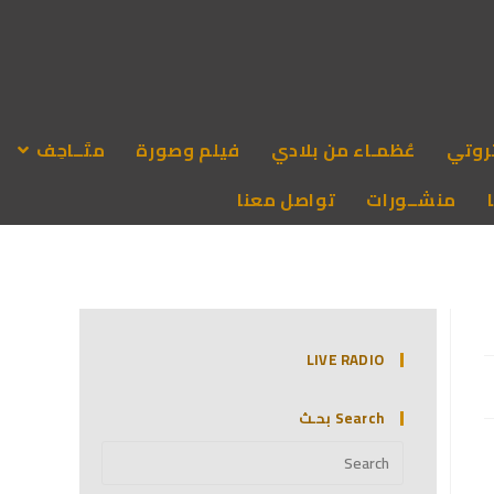
روتي
عُظمـاء من بلادي
فيلم وصورة
متَــاحِف
منشــورات
تواصل معنا
LIVE RADIO
Search بحـث