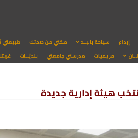
إبداع
سياحة بالبلد
صحّتي من صحتك
طبيعتي ث
ـان
مريميات
مدرستي جامعتي
بلديّــات
غربتنا
نتخب هيئة إدارية جديدة