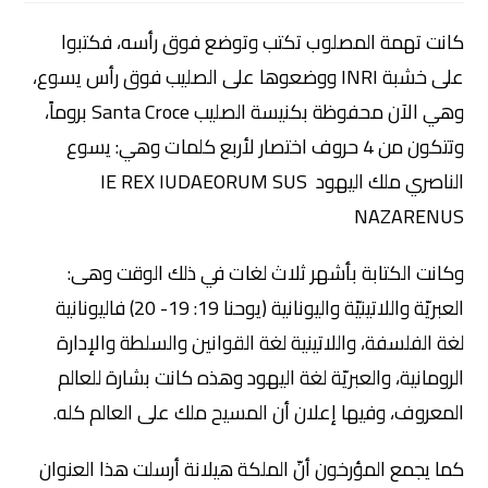
كانت تهمة المصلوب تكتب وتوضع فوق رأسه، فكتبوا
على خشبة INRI ووضعوها على الصليب فوق رأس يسوع،
وهي الآن محفوظة بكنيسة الصليب Santa Croce بروماً،
وتتكون من 4 حروف اختصار لأربع كلمات وهي: يسوع
الناصري ملك اليهود IE REX IUDAEORUM SUS
NAZARENUS
وكانت الكتابة بأشهر ثلاث لغات في ذلك الوقت وهى:
العبريّة واللاتينيّة واليونانية (يوحنا 19: 19- 20) فاليونانية
لغة الفلسفة، واللاتينية لغة القوانين والسلطة والإدارة
الرومانية، والعبريّة لغة اليهود وهذه كانت بشارة للعالم
المعروف، وفيها إعلان أن المسيح ملك على العالم كله.
كما يجمع المؤرخون أنّ الملكة هيلانة أرسلت هذا العنوان