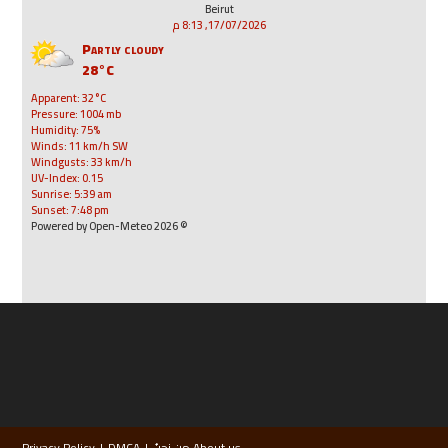
Beirut
17/07/2026, 8:13 م
Partly cloudy
28°C
Apparent: 32°C
Pressure: 1004 mb
Humidity: 75%
Winds: 11 km/h SW
Windgusts: 33 km/h
UV-Index: 0.15
Sunrise: 5:39 am
Sunset: 7:48 pm
© 2026 Powered by Open-Meteo
About us من نحنُ
DMCA
Privacy Policy