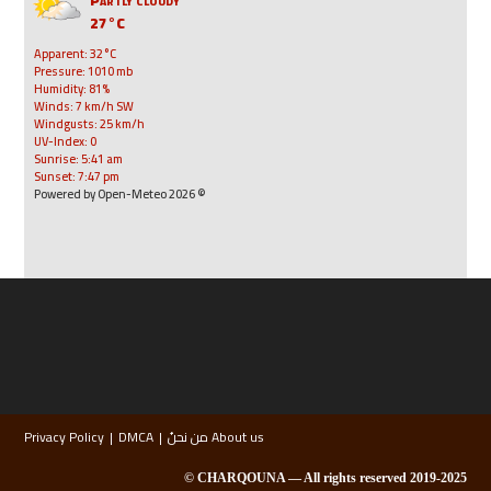
27°C
Apparent: 32°C
Pressure: 1010 mb
Humidity: 81%
Winds: 7 km/h SW
Windgusts: 25 km/h
UV-Index: 0
Sunrise: 5:41 am
Sunset: 7:47 pm
© 2026 Powered by Open-Meteo
About us من نحنُ
DMCA
Privacy Policy
2019-2025 CHARQOUNA — All rights reserved ©