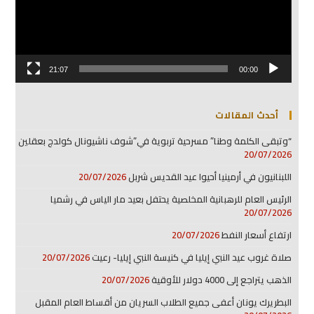
21:07
00:00
أحدث المقالات
“وتبقى الكلمة وطنا” مسرحية تربوية في”شوف ناشيونال كولدج بعقلين
20/07/2026
اللبنانيون في أرمينيا أحيوا عيد القديس شربل
20/07/2026
الرئيس العام للرهبانية المخلصية يحتفل بعيد مار الياس في رشميا
20/07/2026
ارتفاع أسعار النفط
20/07/2026
صلاة غروب عيد النبي إيليا في كنيسة النبي إيليا- رعيت
20/07/2026
الذهب يتراجع إلى 4000 دولار للأوقية
20/07/2026
البطريرك يونان أعفى جميع الطلاب السريان من أقساط العام المقبل