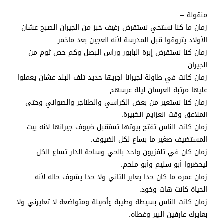
منقولة –
زمان ما كنا نستحي نستقرض رغيف خبز من الجيران الصبح عشان
الأولاد يتروقوا قبل المدرسة لأنه العجين بعد ماخمر
زمان كنا نستقرض إبرة البابور وراس البصل وكم حص ثوم من
الجيران.
زمان كانت في طاولة لجيرانا اجريها حديد تلف البلد عشان يعملوا
عليها مرتبة العرسان ليلة عرسهم.
زمان كنا نستعير من بعض الكراسي والطناجر والصواني وحتى
الملاعق وقت العزايم الكبيرة.
زمان كانت الناس تفتح بيوتها تستقبل ضيوف جيرانها لأنه بيت
المستضيف صغير ما بساع لكل الضيوف.
زمان كان في تلفزيون واحد بالحي وساحة الدار تساع الكل
ليحضروا أبو سليم وأبو ملحم.
زمان عمره ما كان حدا يعاير الثاني ولا حدا يشوف حاله لأنه
الحياة كانت هات وخود.
زمان كانت الناس بسيطة وطيبة وأصيلة ومتواضعة لا تعايرني ولا
بعايرك عارفين البير وغطاه.