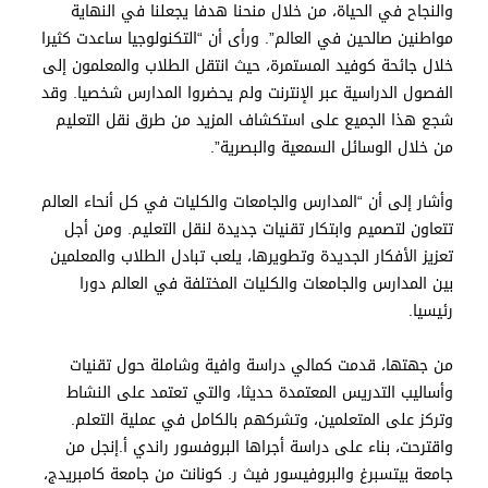
والنجاح في الحياة، من خلال منحنا هدفا يجعلنا في النهاية
مواطنين صالحين في العالم”. ورأى أن “التكنولوجيا ساعدت كثيرا
خلال جائحة كوفيد المستمرة، حيث انتقل الطلاب والمعلمون إلى
الفصول الدراسية عبر الإنترنت ولم يحضروا المدارس شخصيا. وقد
شجع هذا الجميع على استكشاف المزيد من طرق نقل التعليم
من خلال الوسائل السمعية والبصرية”.
وأشار إلى أن “المدارس والجامعات والكليات في كل أنحاء العالم
تتعاون لتصميم وابتكار تقنيات جديدة لنقل التعليم. ومن أجل
تعزيز الأفكار الجديدة وتطويرها، يلعب تبادل الطلاب والمعلمين
بين المدارس والجامعات والكليات المختلفة في العالم دورا
رئيسيا.
من جهتها، قدمت كمالي دراسة وافية وشاملة حول تقنيات
وأساليب التدريس المعتمدة حديثا، والتي تعتمد على النشاط
وتركز على المتعلمين، وتشركهم بالكامل في عملية التعلم.
واقترحت، بناء على دراسة أجراها البروفسور راندي أ.إنجل من
جامعة بيتسبرغ والبروفيسور فيث ر. كونانت من جامعة كامبريدج،