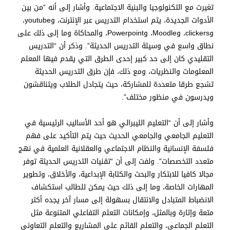
تغيرت مع التكنولوجيا والبنية الاجتماعية. وأشار إلى أنه “من بين
الأدوات الجديدة، يتم استخدام التدريس عبر الإنترنت، وyoutube،
وclickers، وMoodle، وPowerpoint، والمحاكاة وما إلى ذلك على
نطاق واسع في وسيلة التدريس الحديثة”. وذكر أن “التدريس
التقليدي كان إلى حد كبير إحدى الطرق التي يقدم فيها المعلم
المعلومات والنظريات، ومع ذلك، فإن طرق التدريس الحديثة
تشجع طرقا متعددة للمشاركة، حيث يتجادل الطلاب ويتناقشون
ويدرسون في منظور مختلف”.
وأشار إلى أن “التعليم الليبرالي هو أحد الأساليب الرئيسية في
التعليم الجامعي والجامعي الحديث حيث يتم التأكيد على فهم
فلسفة الإنسانية والنظام الاجتماعي والعقلانية العلمية في نهج
متعدد التخصصات”. ولفت إلى أن “تقنيات التدريس الحديثة توفر
مجالا كافيا للابتكار والبحث والكتابة الإبداعية، والأخلاق، وتطوير
المهارات الخاصة، وما إلى ذلك حيث يمكن للطالب استكشاف
الانضباط المتبادل والانتقال بسهولة إلى مسار آخر يجده أكثر
متعة وإثارة وبالمثل، وإمكانات التعلم التفاعلي المتنوعة مثل
التعلم الجماعي، والتعلم القائم على المشاريع والتعلم التعاوني