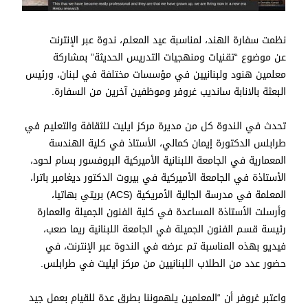
نظمت سفارة الهند، لمناسبة عيد المعلم، ندوة عبر الإنترنت
عن موضوع “تقنيات ومنهجيات التدريس الحديثة” بمشاركة
معلمين هنود ولبنانيين في مؤسسات مختلفة في لبنان، ورئيس
البعثة بالانابة سانديب غروفر وموظفين آخرين من السفارة.
تحدث في الندوة كل من مديرة مركز ايليت للثقافة والتعليم في
طرابلس الدكتورة إيمان كمالي، الأستاذ في كلية الهندسة
المعمارية في الجامعة اللبنانية الأميركية البروفسور بسام لحود،
الأستاذة في الجامعة الأميركية في بيروت الدكتور ديغامبر باترا،
المعلمة في مدرسة الجالية الأمريكية (ACS) بريتي بهاتيا،
وأرسلت الأستاذة المساعدة في كلية الفنون الجميلة والعمارة
رئيسة قسم الفنون الجميلة في الجامعة اللبنانية ريما صعب،
فيديو بهذه المناسبة تم عرضه في الندوة عبر الإنترنت، في
حضور عدد من الطلاب اللبنانيين من مركز ايليت في طرابلس.
واعتبر غروفر أن “المعلمين يلهموننا بطرق عدة للقيام بعمل جيد