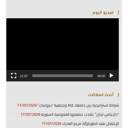
فيديو اليوم
مشغل
الفيديو
21:07
00:00
أحدث المقالات
شراكة استراتيجية بين جامعة AUL وجمعية “بيروتيات”
17/07/2026
“كاريتاس لبنان” عقدت جمعيتها العمومية السنوية
17/07/2026
الإحتفال بعيد الطوباويَّة مريم العذراء
17/07/2026