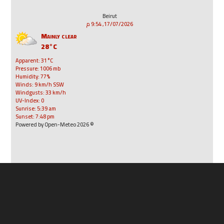
Beirut
17/07/2026, 9:54 م
Mainly clear
28°C
Apparent: 31°C
Pressure: 1006 mb
Humidity: 77%
Winds: 9 km/h SSW
Windgusts: 33 km/h
UV-Index: 0
Sunrise: 5:39 am
Sunset: 7:48 pm
© 2026 Powered by Open-Meteo