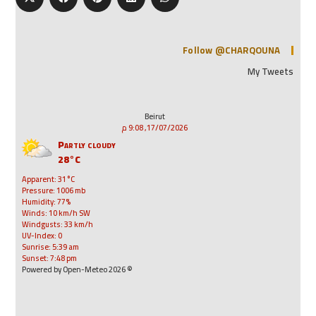
Follow @CHARQOUNA
My Tweets
Beirut
17/07/2026, 9:08 م
Partly cloudy
28°C
Apparent: 31°C
Pressure: 1006 mb
Humidity: 77%
Winds: 10 km/h SW
Windgusts: 33 km/h
UV-Index: 0
Sunrise: 5:39 am
Sunset: 7:48 pm
© 2026 Powered by Open-Meteo