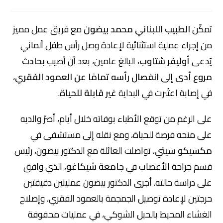
تمكّن
الطبيب اللبناني محمد بيضون
مع فريق عمل مميز
من إجراء عملية استثنائية لإعادة وصل رأس طفل ألماني
يُدعى
أوليفر شتاوب
، البالغ عامين، بعد أن أصيب
بحادث
مروع أدى إلى انفصال رأسه تمامًا عن العمود الفقري
،
في إصابة اعتُبرت في البداية
غير قابلة للحياة
.
على الرغم من توقع الأطباء بوفاته خلال أيام، أصرّ والديه
على منحه فرصة للحياة، ومع نقله إلى مستشفى في
مكسيكو سيتي
، تواصلت العائلة مع الدكتور بيضون، رئيس
قسم جراحة الأعصاب في
جامعة شيكاغو
، الذي وافق
على دراسة حالته. أجرى الدكتور بيضون عمليتين دقيقتين
حرجتين لإعادة توصيل الجمجمة بالعمود الفقري، وإصلاح
الغشاء المحيط بالحبل الشوكي، في عمليات محفوفة