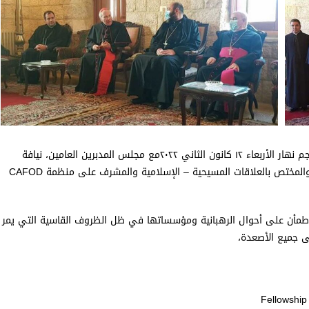
استقبل الرئيس العام للرهبانية المارونية المريمية الأباتي بيار نجم نهار الأربعاء ١٢ كانون الثاني ٢٠٢٢مع مجلس المدبرين العامين، نيافة
الكاردينال مايكل فيتزجيرالد، السفير البابوي السابق في مصر والمختص بالعلاقات المسيحية – الإسلامية والمشرف على منظمة CAFOD
واطمأن على أحوال الرهبانية ومؤسساتها في ظل الظروف القاسية التي يمر
ى جميع الأصعدة،