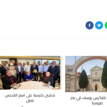
تدشين كنيسة على اسم القديس
ة للقدّيس يوسف في مار
شربل
ضومط