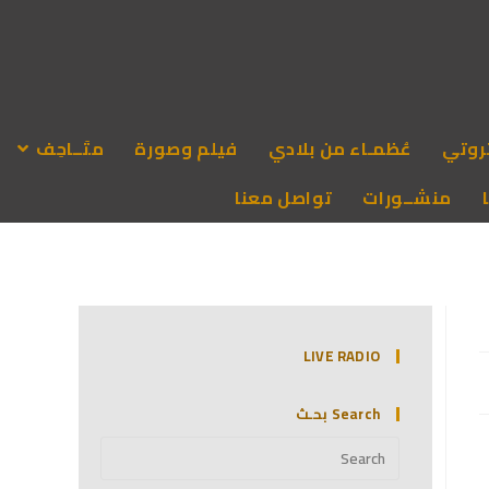
روتي
عُظمـاء من بلادي
فيلم وصورة
متَــاحِف
منشــورات
تواصل معنا
LIVE RADIO
Search بحـث