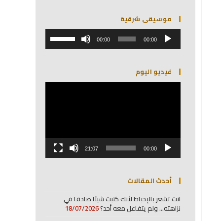
موسيقى شرقية
مشغل
استخدم
الصوت
00:00
00:00
مفاتيح
الأسهم
أعلى/
فيديو اليوم
أسفل
لزيادة
مشغل
أو
الفيديو
خفض
مستوى
الصوت.
21:07
00:00
أحدث المقالات
انت تشعر بالإحباط لأنك كتبت شيئا صادقا في
نزاهته… ولم يتفاعل معه أحد؟
18/07/2026