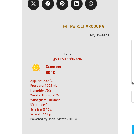
Follow @CHARQOUNA
My Tweets
Beirut
18/07/2026, 10:50 ص
Clear sky
30°C
Apparent: 32°C
Pressure: 1005 mb
Humidity: 75%
Winds: 18 km/h SW
Windgusts: 38 km/h
UV-Index: 0
Sunrise: 5:40 am
Sunset: 7:48 pm
© 2026 Powered by Open-Meteo