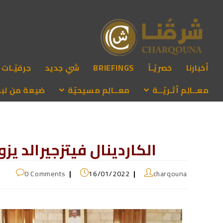
أخبارنا
حَصريّـاً
BRIEFINGS
شي جديد
حِرفيّـات
معــالِم أثـريّــة
معــالِم مسيحيّة
ضيعة من لبنـ
الكاردينال فيتزجيرالد يزو
0 Comments
16/01/2022
charqouna