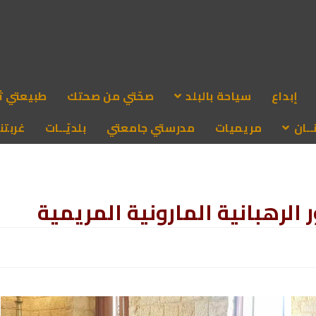
إبداع
سياحة بالبلد
صحّتي من صحتك
طبيعتي ث
ـان
مريميات
مدرستي جامعتي
بلديّــات
غربتنا
ر الرهبانية المارونية المريمية