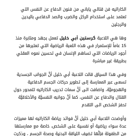
الكاراتيه فن قتالي ياباني من فنون الدفاع عن النفس التي
تعتمد على استخدام الركل والضرب والصد الدفاعي باليدين
والرجلين
وها هي اللاعبة
كرستين أبي خليل
تعمل بجهد ومثابرة منذ
15 عاماً للإستمرار في هذه اللعبة الرياضية التي تعتبرها من
أجود الرياضات التي تساهم الإنسان في تحسين نموه العقلي
بطريقة غير مباشرة
وفي هذا السياق قالت اللاعبة أبي خليل أنَّ الجوانب الجسدية
تسعى عبر الممارسة إلى تطوير حركات الجسم الدفاعية
والهجوميَّة، واضافت الى أنَّ سمات تدريب الكاراتيه تتمحور حول
القتال والدفاع عن النفس، كما أنَّ جوانبه النفسيَّة والأخلاقيَّة
تحفز الشخص الى التقدم
وأوضحت اللاعبة أبي خليل أنَّ فوائد رياضة الكاراتيه لها مميزات
عدة سواء رياضية أو نفسية على الشخص، خاصة مع ممارستها
من الطفولة فإنَّها تضيف اللياقة البدنية وصحة الجسم ، وذكرت