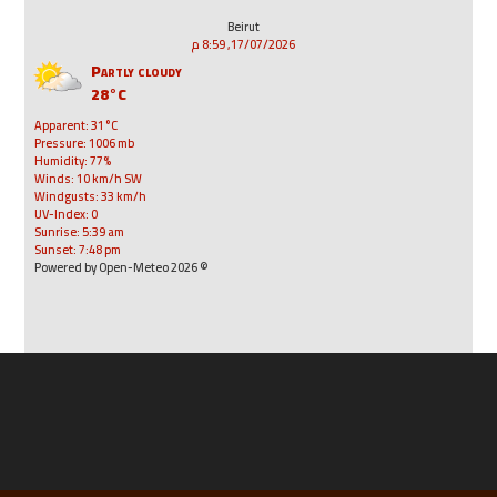
Beirut
17/07/2026, 8:59 م
Partly cloudy
28°C
Apparent: 31°C
Pressure: 1006 mb
Humidity: 77%
Winds: 10 km/h SW
Windgusts: 33 km/h
UV-Index: 0
Sunrise: 5:39 am
Sunset: 7:48 pm
© 2026 Powered by Open-Meteo