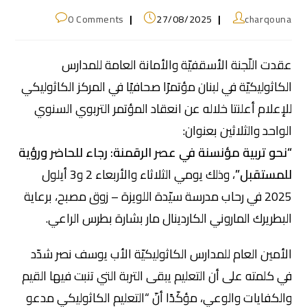
0 Comments
27/08/2025
charqouna
عقدت اللّجنة الأسقفيّة والأمانة العامة للمدارس
الكاثوليكيّة في لبنان مؤتمرًا صحافيًا في المركز الكاثوليكي
للإعلام أعلنتا خلاله عن انعقاد المؤتمر التربوي السنوي
الواحد والثلاثين بعنوان:
“نحو تربية مؤنسنة في عصر الرقمنة: رجاء للحاضر ورؤية
للمستقبل”
، وذلك يومي الثلاثاء والأربعاء 2 و3 أيلول
2025 في رحاب مدرسة سيّدة اللويزة – زوق مصبح، برعاية
البطريرك الماروني الكاردينال مار بشارة بطرس الراعي.
الأمين العام للمدارس الكاثوليكيّة الأب يوسف نصر شدّد
في كلمته على أن التعليم يبقى التربة التي تنبت فيها القيم
والكفايات والوعي، مؤكّدًا أنّ “التعليم الكاثوليكي مدعو