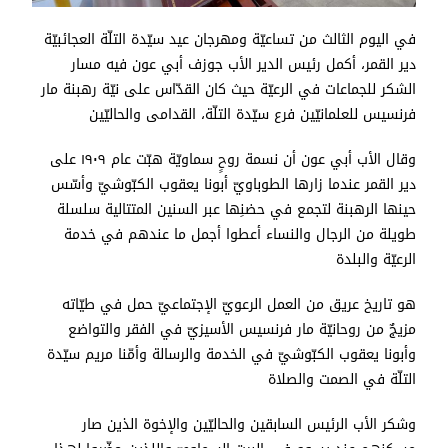
في اليوم الثالث من تساعيّة ومهرجان عيد سيّدة التلّة العجائبيّة
دير القمر، أكمل رئيس الدير الأب جوزف أبي عون فيه مسار
الشكر للجماعات في الرعيّة حيث كان القدّاس على نيّة رهبنة مار
فرنسيس للعلمانيّين فرع سيّدة التلّة، القدامى والحاليّين
وقال الأب أبي عون أن نسمة روحٍ سماويّة هبّت عام ١٩٠٩ على
دير القمر عندما زارها الطوباويّ أبونا يعقوب الكبّوشيّ وأسّس
حينها الرهبنة لتجمع في حضنِها عبر السنين المتتالية سلسلة
طويلة من الرجال والنساء أعطوا أجمل ما عندهم في خدمة
الرعيّة والبلدة
هو تاريخ عريق من العمل الرعويّ الإجتماعيّ حمل في طيّاته
مزيجٌ من روحانيّة مار فرنسيس الأسيزيّ في الفقر والتواضع
وأبونا يعقوب الكبّوشيّ في الخدمة والرسالة وأمّنا مريم سيّدة
التلّة في الصمت والصلاة
وشكر الأب الرئيس السابقين والحاليّين والإخوة الذين صار