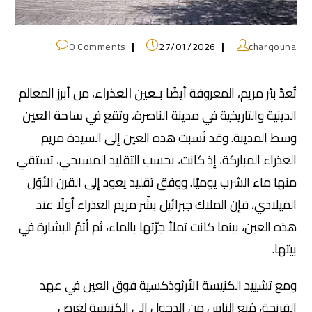
0 Comments
27/01/2026
charqouna
تُعدّ بئر مريم، المعروفة أيضًا بـ
عين العذراء
، من أبرز المعالم
الدينية والتاريخية في مدينة الناصرة، وتقع في
ساحة العين
وسط المدينة. وقد نُسبت هذه العين إلى السيدة مريم
العذراء المباركة، إذ كانت، بحسب التقليد المسيحي، تستقي
منها ماء الشرب يوميًا. ووفق تقليد يعود إلى القرن الأوّل
الميلادي، فإن الملاك جبرائيل بشّر مريم العذراء أولًا عند
هذه العين، بينما كانت تملأ جرّتها بالماء، ثم أتمّ البشارة في
بيتها.
ومع تشييد الكنيسة الأرثوذكسية فوق العين في عهد
الفرنجة، مُنع الناس من الدخول إلى الكنيسة لغرض