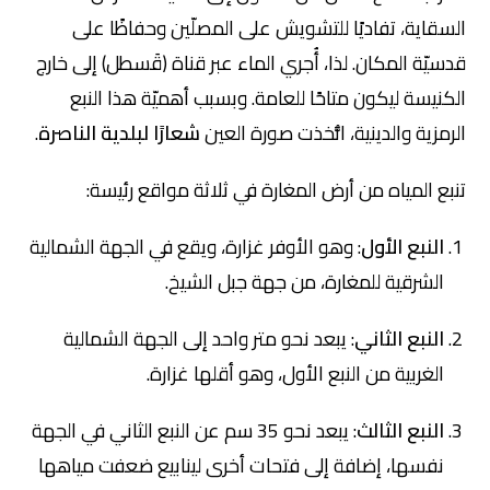
السقاية، تفاديًا للتشويش على المصلّين وحفاظًا على
قدسيّة المكان. لذا، أُجري الماء عبر قناة (قَسطل) إلى خارج
الكنيسة ليكون متاحًا للعامة. وبسبب أهميّة هذا النبع
الرمزية والدينية، اتُّخذت صورة العين
شعارًا لبلدية الناصرة
.
تنبع المياه من أرض المغارة في ثلاثة مواقع رئيسة:
النبع الأول
: وهو الأوفر غزارة، ويقع في الجهة الشمالية
الشرقية للمغارة، من جهة جبل الشيخ.
النبع الثاني
: يبعد نحو متر واحد إلى الجهة الشمالية
الغربية من النبع الأول، وهو أقلها غزارة.
النبع الثالث
: يبعد نحو 35 سم عن النبع الثاني في الجهة
نفسها، إضافة إلى فتحات أخرى لينابيع ضعفت مياهها