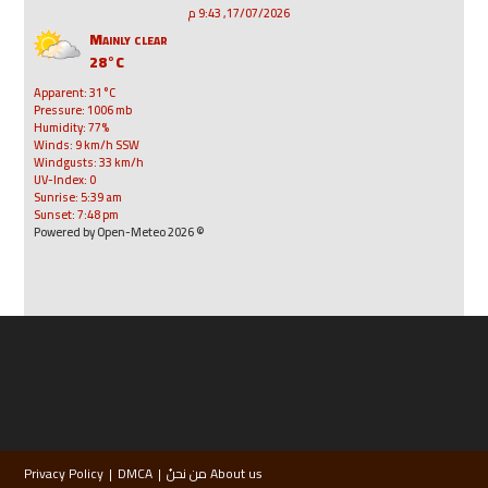
17/07/2026, 9:43 م
Mainly clear
28°C
Apparent: 31°C
Pressure: 1006 mb
Humidity: 77%
Winds: 9 km/h SSW
Windgusts: 33 km/h
UV-Index: 0
Sunrise: 5:39 am
Sunset: 7:48 pm
© 2026 Powered by Open-Meteo
About us من نحنُ
DMCA
Privacy Policy