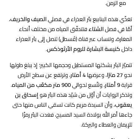
مع الزمن.
تغذّي هذه الينابيع بئر العذراء في فصلي
الصيف والخريف
،
أمّا في فصل
الشتاء
فتتدفّق المياه من مختلف أنحاء
المغارة، وتنساب عبر قناة (قَسطل) لتصل إلى بئر العذراء
داخل
كنيسة البشارة للروم الأرثوذكس
.
تتميّز البئر بشكلها المستطيل وحجمها الكبير؛ إذ يبلغ طولها
نحو
27 مترًا
، وعرضها
4 أمتار
، وترتفع عن سطح الأرض
قرابة
9 أمتار
، وتتّسع لحوالي
900 متر مكعّب من المياه
.
وتذكر الروايات أن أوّل من شيّد هذه البئر هو
إسحاق بن
يعقوب
، وأن السيدة مريم كانت تسقي الناس منها حتى
جاءها أمر الله بولادة السيد المسيح، فغدت البئر رمزًا
للإيمان والعطاء والبركة.