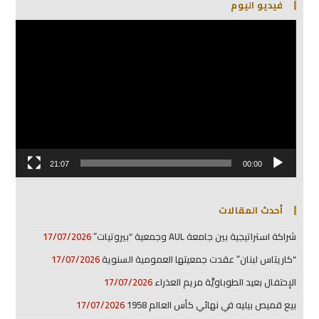
فيديو اليوم
مشغل
الفيديو
21:07
00:00
أحدث المقالات
شراكة استراتيجية بين جامعة AUL وجمعية “بيروتيات”
17/07/2026
“كاريتاس لبنان” عقدت جمعيتها العمومية السنوية
17/07/2026
الإحتفال بعيد الطوباويَّة مريم العذراء
17/07/2026
بيع قميص بيليه في نهائي كأس العالم 1958
17/07/2026