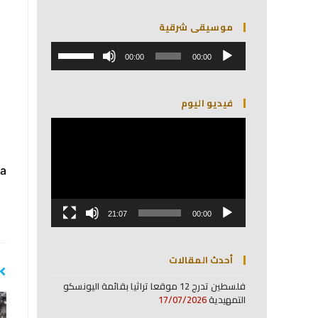
موسيقى شرقية
مشغل
استخدم
الصوت
00:00
00:00
مفاتيح
الأسهم
أعلى/
فيديو اليوم
أسفل
لزيادة
مشغل
أو
الفيديو
خفض
مستوى
a:
الصوت.
21:07
00:00
أحدث المقالات
فلسطين تدرج 12 موقعا تراثيا بقائمة اليونسكو
التمهيدية
17/07/2026