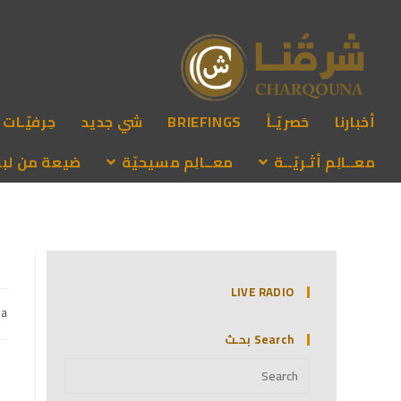
أخبارنا
حَصريّـاً
BRIEFINGS
شي جديد
حِرفيّـات
معــالِم أثـريّــة
معــالِم مسيحيّة
ضيعة من لبنـ
LIVE RADIO
na
Search بحـث