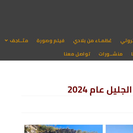
روتي
عُظمـاء من بلادي
فيلم وصورة
متَــاحِف
منشــورات
تواصل معنا
ليل عام 2024