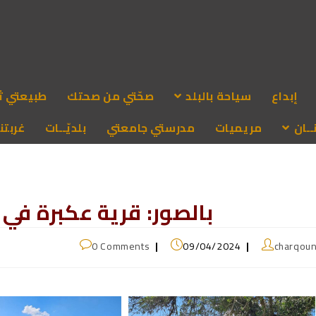
إبداع
سياحة بالبلد
صحّتي من صحتك
طبيعتي ث
ـان
مريميات
مدرستي جامعتي
بلديّــات
غربتنا
بالصور: قرية عكبرة في الج
0 Comments
09/04/2024
charqou