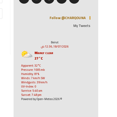
Follow @CHARQOUNA
My Tweets
Beirut
18/07/2026, 12:36 ص
Mainly clear
27°C
Apparent: 32°C
Pressure: 1005 mb
Humidity: 81%
Winds: 7 km/h SW
Windgusts: 39 km/h
UV-Index: 0
Sunrise: 5:40 am
Sunset: 7:48 pm
© 2026 Powered by Open-Meteo