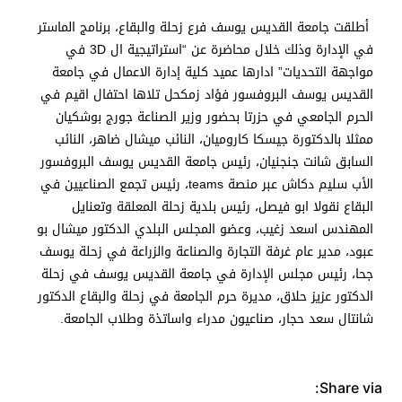
أطلقت جامعة القديس يوسف فرع زحلة والبقاع، برنامج الماستر
في الإدارة وذلك خلال محاضرة عن “استراتيجية ال 3D في
مواجهة التحديات” ادارها عميد كلية إدارة الاعمال في جامعة
القديس يوسف البروفسور فؤاد زمكحل تلاها احتفال اقيم في
الحرم الجامعي في حزرتا بحضور وزير الصناعة جورج بوشكيان
ممثلا بالدكتورة جيسكا كاروميان، النائب ميشال ضاهر، النائب
السابق شانت جنجنيان، رئيس جامعة القديس يوسف البروفسور
الأب سليم دكاش عبر منصة teams، رئيس تجمع الصناعيين في
البقاع نقولا ابو فيصل، رئيس بلدية زحلة المعلقة وتعنايل
المهندس اسعد زغيب، وعضو المجلس البلدي الدكتور ميشال بو
عبود، مدير عام غرفة التجارة والصناعة والزراعة في زحلة يوسف
جحا، رئيس مجلس الإدارة في جامعة القديس يوسف في زحلة
الدكتور عزيز حلاق، مديرة حرم الجامعة في زحلة والبقاع الدكتور
شانتال سعد حجار، صناعيون مدراء واساتذة وطلاب الجامعة.
Share via: