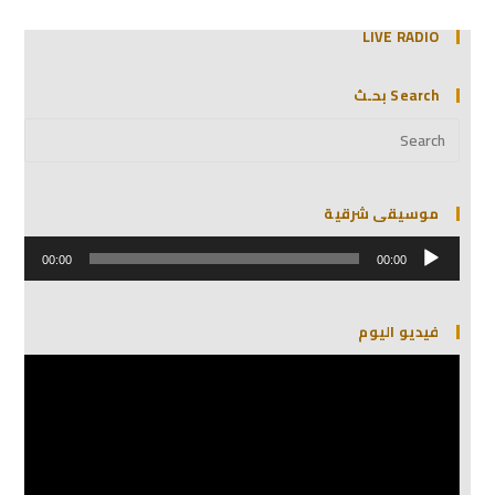
LIVE RADIO
Search بحـث
موسيقى شرقية
مشغل
الصوت
00:00
00:00
فيديو اليوم
مشغل
الفيديو