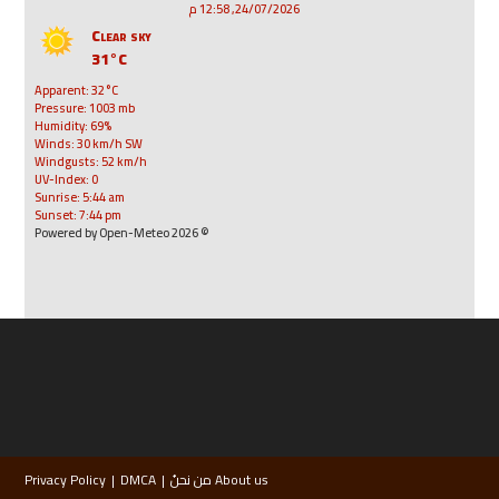
24/07/2026, 12:58 م
Clear sky
31°C
Apparent: 32°C
Pressure: 1003 mb
Humidity: 69%
Winds: 30 km/h SW
Windgusts: 52 km/h
UV-Index: 0
Sunrise: 5:44 am
Sunset: 7:44 pm
© 2026 Powered by Open-Meteo
About us من نحنُ
DMCA
Privacy Policy