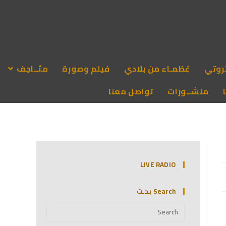
روتي
عُظمـاء من بلادي
فيلم وصورة
متَــاحِف
منشــورات
تواصل معنا
LIVE RADIO
Search بحـث