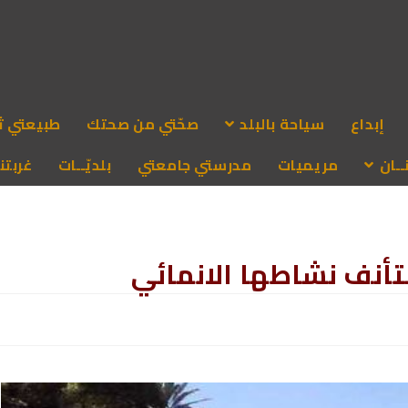
إبداع
سياحة بالبلد
صحّتي من صحتك
طبيعتي ث
ـان
مريميات
مدرستي جامعتي
بلديّــات
غربتنا
تأنف نشاطها الانمائي