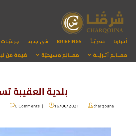
أخبارنا
حَصريّـاً
BRIEFINGS
شي جديد
حِرفيّـات
معــالِم أثـريّــة
معــالِم مسيحيّة
ضيعة من لبنـ
بلدية العقيبة تس
0 Comments
16/06/2021
charqouna