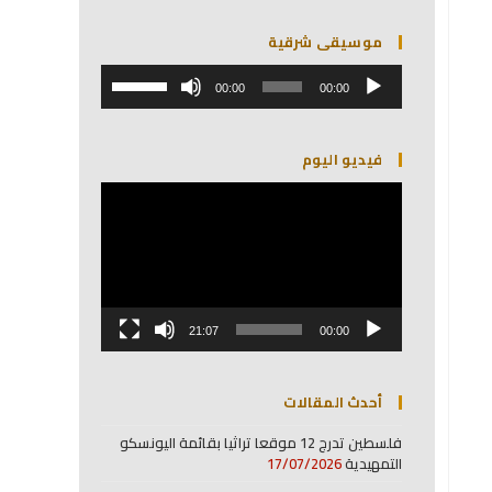
موسيقى شرقية
مشغل
استخدم
الصوت
00:00
00:00
مفاتيح
الأسهم
أعلى/
فيديو اليوم
أسفل
لزيادة
مشغل
أو
الفيديو
خفض
مستوى
الصوت.
21:07
00:00
أحدث المقالات
فلسطين تدرج 12 موقعا تراثيا بقائمة اليونسكو
التمهيدية
17/07/2026