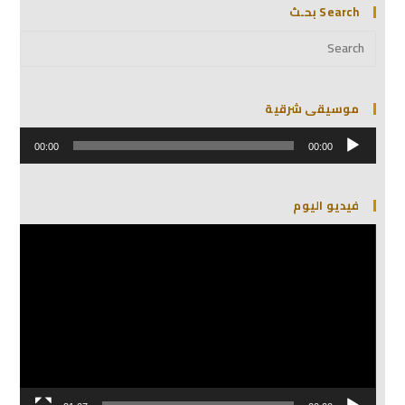
Search بحـث
موسيقى شرقية
مشغل
الصوت
00:00
00:00
فيديو اليوم
مشغل
الفيديو