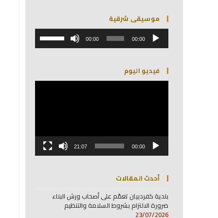
موسيقى شرقية
مشغل
استخدم
الصوت
00:00
00:00
مفاتيح
الأسهم
أعلى/
فيديو اليوم
أسفل
لزيادة
مشغل
أو
الفيديو
خفض
مستوى
الصوت.
21:07
00:00
أحدث المقالات
بلدية كفردبيان تعمّم على أصحاب ورش البناء
ضرورة الالتزام بشروط السلامة والتنظيم
23/07/2026