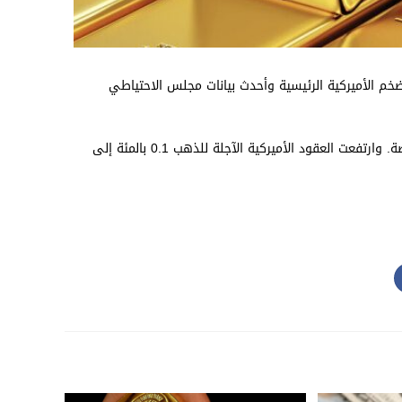
تضخم الأميركية الرئيسية وأحدث بيانات مجلس الاحتياطي
وانخفض الذهب في المعاملات الفورية 0.2 بالمئة إلى 2311.80 دولار للأونصة. وارتفعت العقود الأميركية الآجلة للذهب 0.1 بالمئة إلى