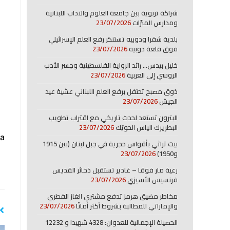
شراكة تربوية بين جامعة العلوم والآداب اللبنانية
ومدارس المبرّات
23/07/2026
بلدية شقرا ودوبيه تستنكر رفع العلم الإسرائيلي
فوق قلعة دوبيه
23/07/2026
خليل بيدس… رائد الرواية الفلسطينية وجسر الأدب
الروسي إلى العربية
23/07/2026
ذوق مصبح تحتفل برفع العلم اللبناني عشية عيد
الجيش
23/07/2026
البترون تستعد لحدث تاريخي مع اقتراب تطويب
البطريرك الياس الحويّك
23/07/2026
a:
بيت تراثي بأقواس حجرية في جبل لبنان (بين 1915
و1950)
23/07/2026
رعية مار فوقا – غادير تستقبل ذخائر القديس
فرنسيس الأسيزي
23/07/2026
مخاطر مضيق هرمز تدفع مشتري الغاز القطري
والإماراتي للمطالبة بشروط أكثر أمانًا
23/07/2026
الحصيلة الإجمالية للعدوان: 4328 شهيدا و 12232