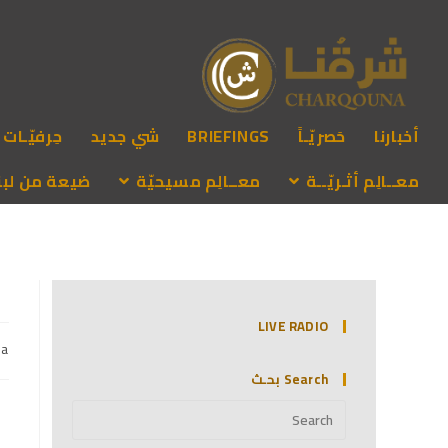
أخبارنا
حَصريّـاً
BRIEFINGS
شي جديد
حِرفيّـات
معــالِم أثـريّــة
معــالِم مسيحيّة
ضيعة من لبنـ
LIVE RADIO
na
Search بحـث