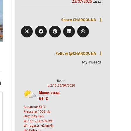
جريحا
23/07/2026
Share CHARQOUNA
Follow @CHARQOUNA
My Tweets
Beirut
ات
23/07/2026, 2:13 م
Mainly clear
31°C
Apparent: 33°C
Pressure: 1006 mb
Humidity: 84%
Winds: 22 km/h SW
Windgusts: 42 km/h
UV-Index: 0