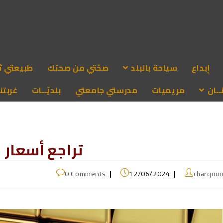
إبداع
سياحة بالبلد
صحّتي من صحتك
طبيعتي ث
ـان
مريميات
مدرستي جامعتي
بلديّــات
غربتنا
تراجع أسعار 
0 Comments
12/06/2024
charqou