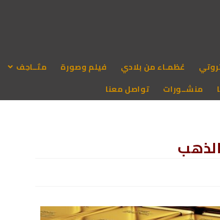
روتي
عُظمـاء من بلادي
فيلم وصورة
متَــاحِف
منشــورات
تواصل معنا
الذهب