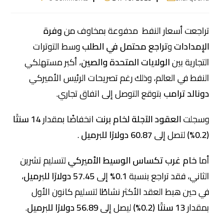
تراجعت أسعار النفط مدفوعة بمخاوف من
وفرة
الإمدادات
و
تراجع محتمل في الطلب
وسط التوترات
التجارية بين
الولايات المتحدة والصين
، أكبر مستهلكي
النفط في العالم، وذلك رغم تصريحات الرئيس الأميركي
دونالد ترامب
بتوقع التوصل إلى اتفاق تجاري.
وسجلت
العقود الآجلة لخام برنت
انخفاضًا بمقدار
14 سنتًا
(0.2%)
لتصل إلى
60.87 دولارًا للبرميل
.
أما
خام غرب تكساس الوسيط الأميركي
لتسليم تشرين
الثاني، فقد تراجع بنسبة
0.1%
إلى
57.45 دولارًا للبرميل
،
في حين هبط العقد الأكثر نشاطًا لتسليم كانون الأول
بمقدار
13 سنتًا (0.2%)
ليصل إلى
56.89 دولارًا للبرميل
.