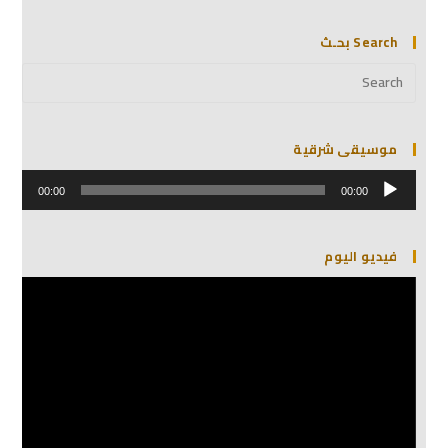
Search بحـث
موسيقى شرقية
مشغل
الصوت
00:00
00:00
فيديو اليوم
مشغل
الفيديو