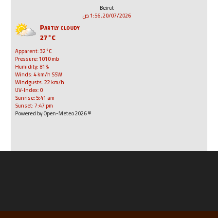
Beirut
20/07/2026, 1:56 ص
Partly cloudy
27°C
Apparent: 32°C
Pressure: 1010 mb
Humidity: 81%
Winds: 4 km/h SSW
Windgusts: 22 km/h
UV-Index: 0
Sunrise: 5:41 am
Sunset: 7:47 pm
© 2026 Powered by Open-Meteo