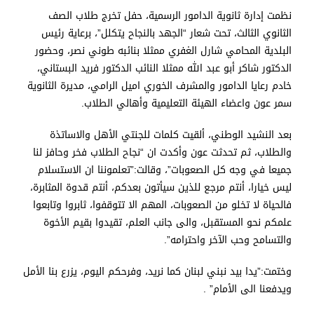
نظمت إدارة ثانوية الدامور الرسمية، حفل تخرج طلاب الصف
الثانوي الثالث، تحت شعار “الجهد بالنجاح يتكلل”، برعاية رئيس
البلدية المحامي شارل الغفري ممثلا بنائبه طوني نصر، وحضور
الدكتور شاكر أبو عبد الله ممثلا النائب الدكتور فريد البستاني،
خادم رعايا الدامور والمشرف الخوري اميل الرامي، مديرة الثانوية
سمر عون واعضاء الهيئة التعليمية وأهالي الطلاب.
بعد النشيد الوطني، ألقيت كلمات للجنتي الأهل والاساتذة
والطلاب، ثم تحدثت عون وأكدت ان “نجاح الطلاب فخر وحافز لنا
جميعا في وجه كل الصعوبات”، وقالت:”تعلموننا ان الاستسلام
ليس خيارا، أنتم مرجع للذين سيأتون بعدكم، أنتم قدوة المثابرة،
فالحياة لا تخلو من الصعوبات، المهم الا تتوقفوا، ثابروا وتابعوا
علمكم نحو المستقبل، والى جانب العلم، تقيدوا بقيم الأخوة
والتسامح وحب الآخر واحترامه”.
وختمت:”يدا بيد نبني لبنان كما نريد، وفرحكم اليوم، يزرع بنا الأمل
ويدفعنا الى الأمام” .