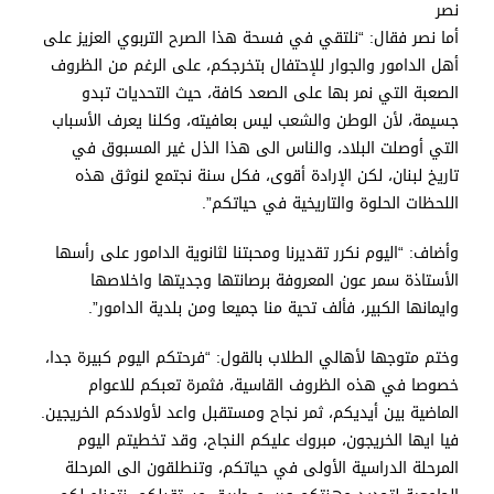
نصر
أما نصر فقال: “نلتقي في فسحة هذا الصرح التربوي العزيز على
أهل الدامور والجوار للإحتفال بتخرجكم، على الرغم من الظروف
الصعبة التي نمر بها على الصعد كافة، حيث التحديات تبدو
جسيمة، لأن الوطن والشعب ليس بعافيته، وكلنا يعرف الأسباب
التي أوصلت البلاد، والناس الى هذا الذل غير المسبوق في
تاريخ لبنان، لكن الإرادة أقوى، فكل سنة نجتمع لنوثق هذه
اللحظات الحلوة والتاريخية في حياتكم”.
وأضاف: “اليوم نكرر تقديرنا ومحبتنا لثانوية الدامور على رأسها
الأستاذة سمر عون المعروفة برصانتها وجديتها واخلاصها
وايمانها الكبير، فألف تحية منا جميعا ومن بلدية الدامور”.
وختم متوجها لأهالي الطلاب بالقول: “فرحتكم اليوم كبيرة جدا،
خصوصا في هذه الظروف القاسية، فثمرة تعبكم للاعوام
الماضية بين أيديكم، ثمر نجاح ومستقبل واعد لأولادكم الخريجين.
فيا ايها الخريجون، مبروك عليكم النجاح، وقد تخطيتم اليوم
المرحلة الدراسية الأولى في حياتكم، وتنطلقون الى المرحلة