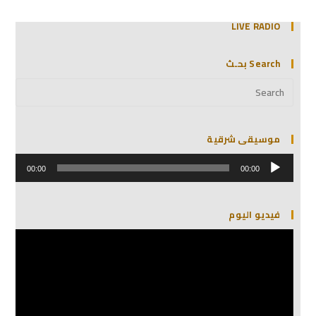
LIVE RADIO
Search بحـث
موسيقى شرقية
مشغل
الصوت
00:00
00:00
فيديو اليوم
مشغل
الفيديو