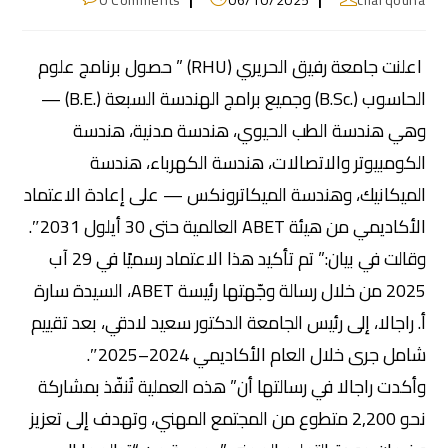
0 Comments
06/10/2025
charqouna
اعلنت جامعة رفيق الحريري (RHU) ” حصول برنامج علوم
الحاسوب (.B.Sc) وجميع برامج الهندسة السبعة (.B.E) —
وهي هندسة الطب الحيوي، هندسة مدنية، هندسة
الكومبيوتر والاتصالات، هندسة الكهرباء، هندسة
الميكانيك، وهندسة الميكاترونكس — على إعادة الاعتماد
الأكاديمي من هيئة ABET العالمية حتى 30 أيلول 2031″.
وقالت في بيان:” تم تأكيد هذا الاعتماد رسميًا في 29 آب
2025 من خلال رسالة وجّهتها رئيسة ABET، السيدة سارة
أ. راجالا، إلى رئيس الجامعة الدكتور سعيد لادقي، بعد تقييم
شامل جرى خلال العام الأكاديمي 2024–2025″.
وأكدت راجالا في رسالتها أن” هذه العملية تُنفّذ بمشاركة
نحو 2,200 متطوع من المجتمع المهني، وتهدف إلى تعزيز