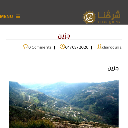
MENU
جزين
0 Comments
01/09/2020
charqouna
جـزين