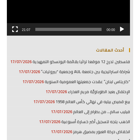
21:07
00:00
أحدث المقالات
فلسطين تدرج 12 موقعا تراثيا بقائمة اليونسكو التمهيدية
17/07/2026
شراكة استراتيجية بين جامعة AUL وجمعية “بيروتيات”
17/07/2026
“كاريتاس لبنان” عقدت جمعيتها العمومية السنوية
17/07/2026
الإحتفال بعيد الطوباويَّة مريم العذراء
17/07/2026
بيع قميص بيليه في نهائي كأس العالم 1958
17/07/2026
فيليب سالم… من بطرام إلى العالم
17/07/2026
الذهب يتجه لتسجيل أكبر خسارة أسبوعية
17/07/2026
انخفاض حركة العبور بمضيق هرمز
17/07/2026