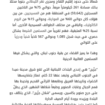
شمالاً حتى حدود إقليم التفاح ومجرى
نهر الليطاني
جنوباً محتلا
بذلك مساحة 261 كيلومتراً مربعاً. حوالي 75% من الناخبين
المسجلين (59,642) في المنطقة هم من
المسيحيين
. من بين
هؤلاء كان حوالي 60% من
الموارنة
، وحوالي 15% من
الروم
الكاثوليك
، والباقي من مختلف الطوائف المسيحية الأخرى. أما
نسبة 25% المتبقية، فهم تقريباً من
المسلمين
الشيعة
بشكل
حصري، في حيث سُجل 1,085 وحوالي 567 ناخباً
سُنياً
ودرزياً
على التوالي
وهذا ما يميز القضاء عن بقية جنوب لبنان، والتي يشكل فيها
المسلمين الغالبية الدينية
“جزّين” هي إحدى البلدات اللبنانية التي تقع شرق مدينة صيدا
في الجنوب اللبناني وتبعد عنها 22 كلم، تمتاز بتضاريسها
الخضراء وتاريخها العريق وطابعها التراثي القديم وتحيط بها
قمم الجبال وغابات الصنوبر وطبعاً شلالها الشهير، الذي يطلّ
على حرج صنوبر بكاسين، ويسمى “شلال جزّين”، الذي يلطّف جو
البلدة ويزيده برودة أيام الصيف الحارة
كما تتميز جزين بفنادقها العصرية وبمهرجاناتها الفنية والتراثية