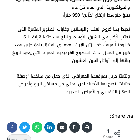
والفولكلورية التي تقام كلّ عام
يبلغ متوسط ارتفاع “جزّين” 950 متراً،
تحيط بها كروم العنب والبساتين وغابات الصنوبر المثمرة التي
تعتبر الأكبر في الشرق الأوسط وتبلغ مساحتها قرابة الـ 16
كيلومتراً مربعاً، كما يزيّن الإرث المعماري العتيق بلدة جزين بعدد
كبير من المنازل ذات السطوح القرميدية الحمراء التي يعود تاريخ
بنائها إلى أوائل القرن العشرين
وتتميّز جزين بموقعها الجغرافي الذي جعل من مناخها “وصفة
طبّية” ينصح بها الأطباء لمن يعاني من مشاكل الربو وأمراض
الجهاز التنفسي والأمراض الصدرية
Share via:
1
Share
More