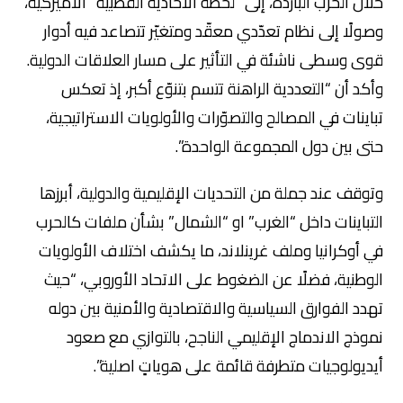
خلال الحرب الباردة، إلى “لحظة الأحادية القطبية” الاميركية،
وصولًا إلى نظام تعدّدي معقّد ومتغيّر تتصاعد فيه أدوار
قوى وسطى ناشئة في التأثير على مسار العلاقات الدولية.
وأكد أن “التعددية الراهنة تتسم بتنوّع أكبر، إذ تعكس
تباينات في المصالح والتصوّرات والأولويات الاستراتيجية،
حتى بين دول المجموعة الواحدة”.
وتوقف عند جملة من التحديات الإقليمية والدولية، أبرزها
التباينات داخل “الغرب” او “الشمال” بشأن ملفات كالحرب
في أوكرانيا وملف غرينلاند، ما يكشف اختلاف الأولويات
الوطنية، فضلًا عن الضغوط على الاتحاد الأوروبي، “حيث
تهدد الفوارق السياسية والاقتصادية والأمنية بين دوله
نموذج الاندماج الإقليمي الناجح، بالتوازي مع صعود
أيديولوجيات متطرفة قائمة على هوياتٍ اصلية”.