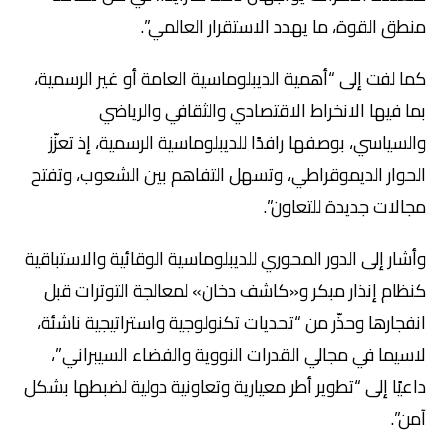
منطق القوة، ما يهدد الاستقرار العالمي”.
كما لفت إلى “أهمية الديبلوماسية العامة أو غير الرسمية،
بما فيها الانخراط الاقتصادي والثقافي والرياضي
والسياسي، بوصفها رافدًا للديبلوماسية الرسمية، إذ تعزّز
الحوار الديموقراطي، وتسهل التفاهم بين الشعوب، وتفتح
مجالات جديدة للتعاون”.
وأشار إلى الدور المحوري للديبلوماسية الوقائية والاستباقية
كنظام إنذار مبكر و«كاشف دخان» لمعالجة التوترات قبل
انفجارها وحذّر من “تحديات تكنولوجية واستراتيجية ناشئة،
لاسيما في مجالي القدرات النووية والفضاء السيبراني”،
داعيًا إلى “تطوير أطر معيارية وتعاونية دولية لضبطها بشكل
آمن”.