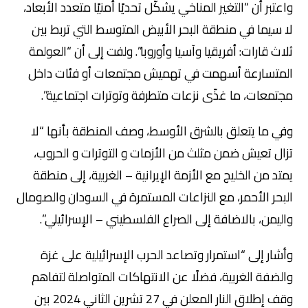
واعتبر أن “التغير المناخي يشكّل تحديًا أمنيًا متعدد الأبعاد،
لا سيما في منطقة البحر الأبيض المتوسط التي تربط بين
ثلاث قارات: أفريقيا وآسيا وأوروبا”. ولفت إلى أن “العولمة
المتسارعة أسهمت في تهميش مجتمعات أو فئات داخل
مجتمعات، ما غذّى نزعات متطرفة وتوترات اجتماعية”.
وفي ما يتعلق بالشرق الأوسط، وصف المنطقة بأنها “لا
تزال تعيش ضمن مثلث من الأزمات و التوترات و الحروب،
يمتد من الخليج مع الأزمة الإيرانية – الغربية، إلى منطقة
البحر الأحمر، مع النزاعات المستمرة في السودان والصومال
واليمن، بالاضافة إلى الصراع الفلسطيني – الإسرائيلي”.
وأشار إلى “استمرار وتصاعد الحرب الإسرائيلية على غزة
والضفة الغربية، فضلًا عن الانتهاكات المتواصلة لتفاهم
وقف إطلاق النار المعلن في 27 تشرين الثاني 2024 بين