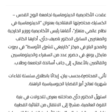
عقدت الأكاديمية الديبلوماسية لجامعة الروح القدس –
الكسليك محاضرتها الافتتاحية بعنوان “الديبلوماسية في
نظام عالمي متغيّر”، ألقاها رئيس الأكاديمية ووزير الخارجية
والمغتربين السابق الدكتور ناصيف حتّي، أدارها الكاتب
والمحرر البارز في مركز “كارنيغي للشرق الأوسط” في بيروت
مايكل يونغ، في حضور عدد من السفراء والديبلوماسيين
والقائمين بالأعمال، إلى جانب أساتذة الجامعة وطلاب.
تأتي المحاضرة،بحسب بيان، إيذانًا بانطلاق سلسلة لقاءات
شهرية تعالج أبرز القضايا الجيوسياسية الراهنة.
استهلّ الدكتور حتّي مداخلته بعرض للتحولات في بنية
القوة العالمية، مشيرًا إلى الانتقال من الثنائية القطبية