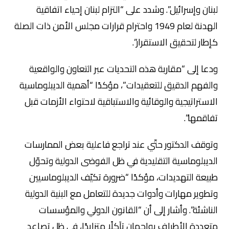
لبنان وإسرائيل”. وشدد على “التزام لبنان إحياء اتفاقية
الهدنة لعام 1949 واحترام قرارات مجلس الأمن ذات الصلة
كإطار لتحقيق الاستقرار”.
ودعا إلى “مقاربة هذه التحديات عبر التعاون والواقعية
والفهم الدقيق للتعقيدات”، مؤكدًا “أهمية الديبلوماسية
الاستراتيجية والوقائية والاستباقية لاحتواء الأزمات قبل
تفاقمها”.
وتوقف الدكتور حتّي عند تراجع فاعلية بعض الممارسات
الديبلوماسية التقليدية في ظل الفوضى الدولية وتحوّل
طبيعة التهديدات، مؤكدًا “ضرورة تكيّف الديبلوماسيين
وتطوير مهارات وأدوات جديدة للتعامل مع البنية الدولية
الناشئة”. وأشار إلى أن “القانون الدولي والمؤسسات
متعددة الأطراف يواجهان تآكلًا متزايدًا، في ظل تصاعد