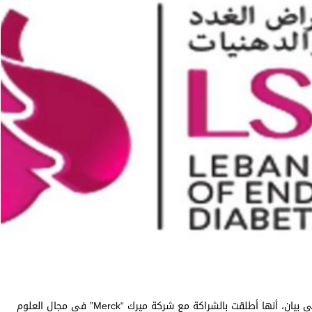
أعلنت “الجمعية اللبنانية للغدد الصماء والسكري والدهنيات” في بيان، أنها أطلقت بالشراكة مع شركة ميرك “Merck” في مجال العلوم