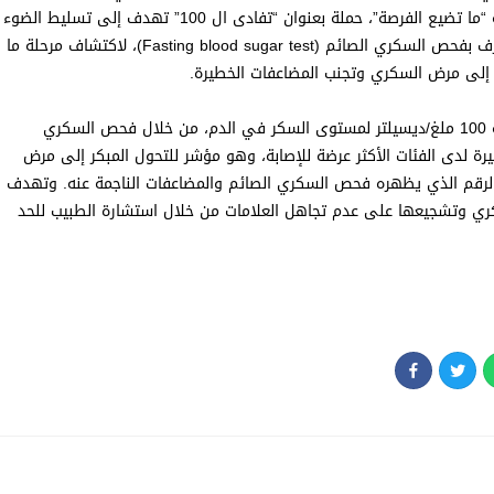
والتكنولوجيا، بمناسبة اليوم العالمي للسكري واستكمالا لحملة “ما تضيع الفرصة”، حملة بعنوان “تفادى ال 100” تهدف إلى تسليط الضوء
على أهمية الكشف المبكر للسكري، من خلال اختبار بسيط يعرف بفحص السكري الصائم (Fasting blood sugar test)، لاكتشاف مرحلة ما
إلى مرض السكري وتجنب المضاعفات الخطيرة.
شددت الحملة من خلال فيديو توعوي تثقيفي على أبعاد نسبة 100 ملغ/ديسيلتر لمستوى السكر في الدم، من خلال فحص السكري
رة لدى الفئات الأكثر عرضة للإصابة، وهو مؤشر للتحول المبكر إلى مرض
الرقم الذي يظهره فحص السكري الصائم والمضاعفات الناجمة عنه. وتهدف
سكري وتشجيعها على عدم تجاهل العلامات من خلال استشارة الطبيب للحد