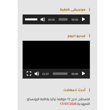
موسيقى شرقية
مشغل
استخدم
الصوت
00:00
00:00
مفاتيح
الأسهم
أعلى/
فيديو اليوم
أسفل
لزيادة
مشغل
أو
الفيديو
خفض
مستوى
الصوت.
21:07
00:00
أحدث المقالات
فلسطين تدرج 12 موقعا تراثيا بقائمة اليونسكو
التمهيدية
17/07/2026