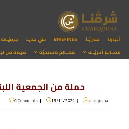
أخبارنا
حَصريّـاً
BRIEFINGS
شي جديد
حِرفيّـات
معــالِم أثـريّــة
معــالِم مسيحيّة
ضيعة من لبنـ
حملة من الجمعية اللبن
0 Comments
15/11/2021
charqouna