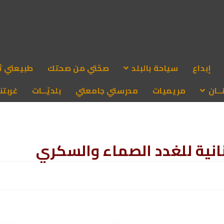
إبداع
سياحة بالبلد
صحّتي من صحتك
طبيعتي ث
ـان
مريميات
مدرستي جامعتي
بلديّــات
غربتنا
انية للغدد الصماء والسكري