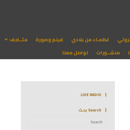
روتي
عُظمـاء من بلادي
فيلم وصورة
متَــاحِف
منشــورات
تواصل معنا
LIVE RADIO
Search بحـث