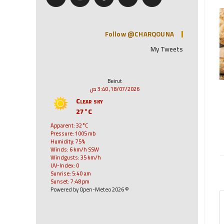
Follow @CHARQOUNA
My Tweets
Beirut
18/07/2026, 3:40 ص
Clear sky
27°C
Apparent: 32°C
Pressure: 1005 mb
Humidity: 75%
Winds: 6 km/h SSW
Windgusts: 35 km/h
UV-Index: 0
Sunrise: 5:40 am
Sunset: 7:48 pm
© 2026 Powered by Open-Meteo