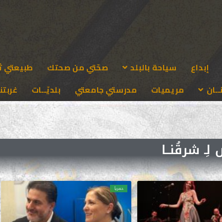
إبداع
سياحة بالبلد
صحّتي من صحتك
طبيعتي ث
ـان
مريميات
مدرستي جامعتي
بلديّــات
غربتنا
ِـ شرقُنــا
حصرياً