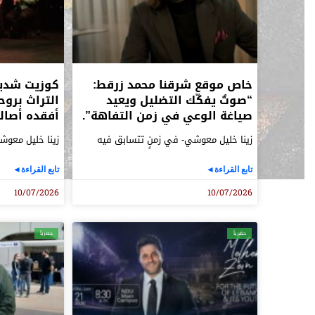
خاص موقع شرقنا محمد زرقط:
كوزيت شديد 
“صوتٌ يفكّك التضليل ويعيد
التراث برو
صياغة الوعي في زمن التفاهة”.
أفقده أصالت
زينا خليل معوشي- في زمنٍ تتسابق فيه
زينا خليل معوش
تابع القراءة◄
تابع القراءة◄
10/07/2026
10/07/2026
حصرياً
حصرياً