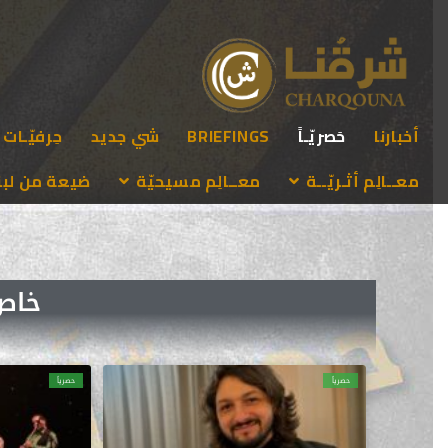
أخبارنا
حَصريّـاً
BRIEFINGS
شي جديد
حِرفيّـات
معــالِم أثـريّــة
معــالِم مسيحيّة
ضيعة من لبنـ
خاص ل
حصرياً
حصرياً