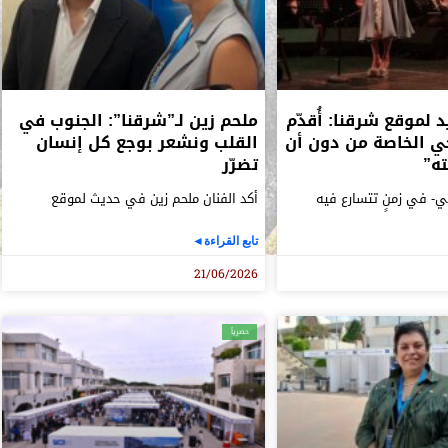
لموقع شرقنا: أُقدّم
ملحم زين لـ”شرقنا”: الجنوب في
حي الخاصة من دون أن
القلب ونشعر بوجع كل إنسان
ه”
تضرّر
ي- في زمنٍ تتسارع فيه
أكد الفنان ملحم زين في حديث لموقع
تابع القراءة◄
21/06/2026
حصرياً