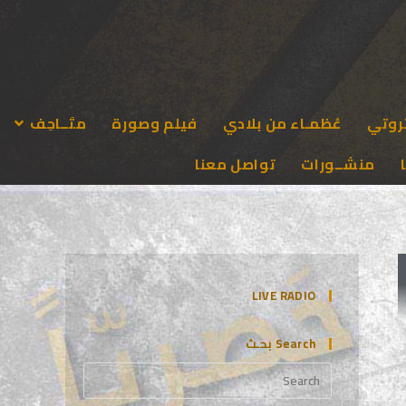
روتي
عُظمـاء من بلادي
فيلم وصورة
متَــاحِف
منشــورات
تواصل معنا
LIVE RADIO
Search بحـث