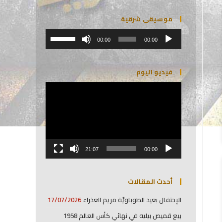
موسيقى شرقية
مشغل
استخدم
الصوت
00:00
00:00
مفاتيح
الأسهم
أعلى/
فيديو اليوم
أسفل
لزيادة
مشغل
أو
الفيديو
خفض
مستوى
الصوت.
21:07
00:00
أحدث المقالات
الإحتفال بعيد الطوباويَّة مريم العذراء
17/07/2026
بيع قميص بيليه في نهائي كأس العالم 1958