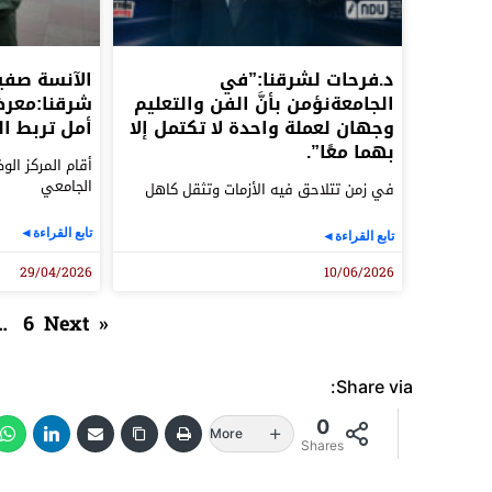
د.فرحات لشرقنا:”في
الآنسة صفي
الجامعةنؤمن بأنَّ الفن والتعليم
شرقنا:معر
وجهان لعملة واحدة لا تكتمل إلا
أمل تربط ا
بهما معًا”.
أقام المركز ال
الجامعي
في زمن تتلاحق فيه الأزمات وتثقل كاهل
تابع القراءة◄
تابع القراءة◄
29/04/2026
10/06/2026
…
6
Next »
« Previous
Share via:
0
More
Shares