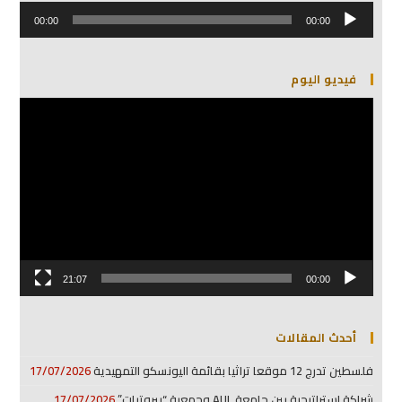
مشغل
الصوت
00:00
00:00
فيديو اليوم
مشغل
الفيديو
21:07
00:00
أحدث المقالات
فلسطين تدرج 12 موقعا تراثيا بقائمة اليونسكو التمهيدية
17/07/2026
شراكة استراتيجية بين جامعة AUL وجمعية “بيروتيات”
17/07/2026