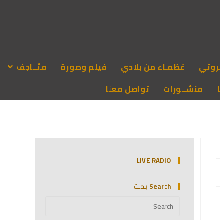
روتي
عُظمـاء من بلادي
فيلم وصورة
متَــاحِف
منشــورات
تواصل معنا
LIVE RADIO
Search بحـث