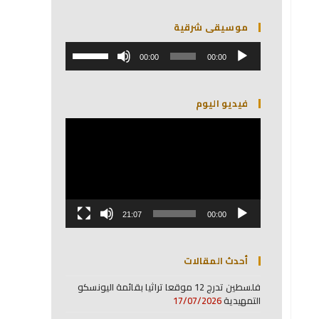
موسيقى شرقية
مشغل
استخدم
الصوت
00:00
00:00
مفاتيح
الأسهم
أعلى/
فيديو اليوم
أسفل
لزيادة
مشغل
أو
الفيديو
خفض
مستوى
الصوت.
21:07
00:00
أحدث المقالات
فلسطين تدرج 12 موقعا تراثيا بقائمة اليونسكو
التمهيدية
17/07/2026