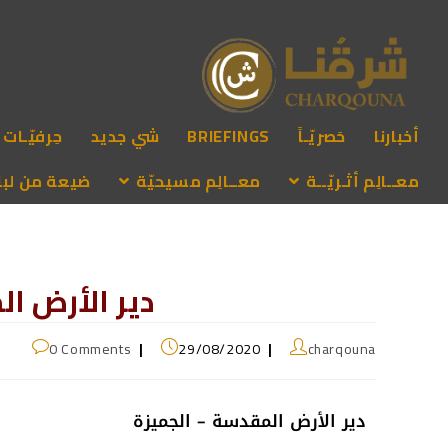
أخبارنا
حَصريّـاً
BRIEFINGS
شي جديد
حِرفيّـات
معــالِم أثـريّــة
معــالِم مسيحيّة
ضيعة من لبنـ
دير الأرض ا
0 Comments
29/08/2020
charqouna
دير الأرض المقدسة – الجميزة