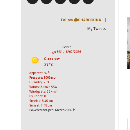
Follow @CHARQOUNA
My Tweets
Beirut
18/07/2026, 5:31 ص
Clear sky
27°C
Apparent: 32°C
Pressure: 1005 mb
Humidity: 75%
Winds: 8 km/h SSW
Windgusts: 35 km/h
UV-Index: 0
Sunrise: 5:40 am
Sunset: 7:48 pm
© 2026 Powered by Open-Meteo