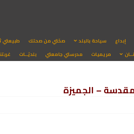
إبداع
سياحة بالبلد
صحّتي من صحتك
طبيعتي ث
ـان
مريميات
مدرستي جامعتي
بلديّــات
غربتنا
لمقدسة – الجميزة